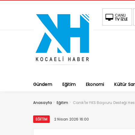
CANLI
TV İZLE
Gündem
Eğitim
Ekonomi
Kültür Sa
>
>
Anasayfa
Eğitim
Canik'te YKS Başvuru Desteği He
EĞITIM
2 Nisan 2026 16:00