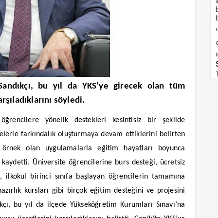
e
Sandıkçı, bu yıl da YKS’ye girecek olan tüm
rşıladıklarını söyledi.
ğrencilere yönelik destekleri kesintisiz bir şekilde
jelerle farkındalık oluşturmaya devam ettiklerini belirten
e örnek olan uygulamalarla eğitim hayatları boyunca
kaydetti. Üniversite öğrencilerine burs desteği, ücretsiz
i, ilkokul birinci sınıfa başlayan öğrencilerin tamamına
zırlık kursları gibi birçok eğitim desteğini ve projesini
çı, bu yıl da ilçede Yükseköğretim Kurumları Sınavı’na