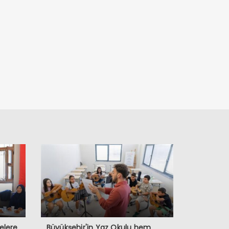
elere
Büyükşehir'in Yaz Okulu hem