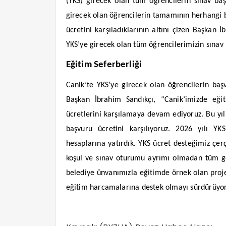
(YKS) girecek olan tüm öğrencilerin sınav başvu
girecek olan öğrencilerin tamamının herhangi b
ücretini karşıladıklarının altını çizen Başkan 
YKS’ye girecek olan tüm öğrencilerimizin sınav 
Eğitim Seferberliği
Canik’te YKS’ye girecek olan öğrencilerin başv
Başkan İbrahim Sandıkçı, “Canik’imizde eğiti
ücretlerini karşılamaya devam ediyoruz. Bu yı
başvuru ücretini karşılıyoruz. 2026 yılı YK
hesaplarına yatırdık. YKS ücret desteğimiz çerç
koşul ve sınav oturumu ayrımı olmadan tüm gen
belediye ünvanımızla eğitimde örnek olan proje
eğitim harcamalarına destek olmayı sürdürüyoru