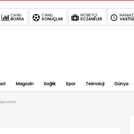
CANLI
CANLI
NÖBETÇİ
NAMAZ
BORSA
SONUÇLAR
ECZANELER
VAKİTLE
nat
Magazin
Sağlık
Spor
Teknoloji
Dünya
saplarda!