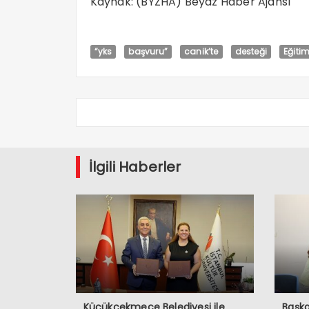
Kaynak: (BYZHA) Beyaz Haber Ajansı
“yks
başvuru”
canik’te
desteği
Eğiti
İlgili Haberler
Küçükçekmece Belediyesi ile
Başka