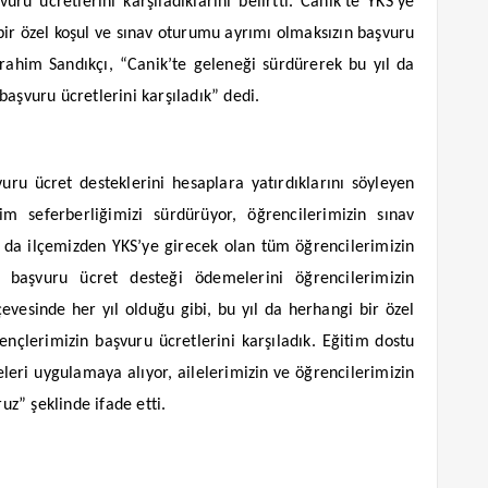
ru ücretlerini karşıladıklarını belirtti. Canik’te YKS’ye
ir özel koşul ve sınav oturumu ayrımı olmaksızın başvuru
İbrahim Sandıkçı, “Canik’te geleneği sürdürerek bu yıl da
başvuru ücretlerini karşıladık” dedi.
uru ücret desteklerini hesaplara yatırdıklarını söyleyen
m seferberliğimizi sürdürüyor, öğrencilerimizin sınav
l da ilçemizden YKS’ye girecek olan tüm öğrencilerimizin
S başvuru ücret desteği ödemelerini öğrencilerimizin
evesinde her yıl olduğu gibi, bu yıl da herhangi bir özel
çlerimizin başvuru ücretlerini karşıladık. Eğitim dostu
leri uygulamaya alıyor, ailelerimizin ve öğrencilerimizin
z” şeklinde ifade etti.