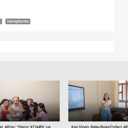
m
hesaplarda
n Altay: “Genç KOMEK ve
Keçiören Belediyesi'nden Ail