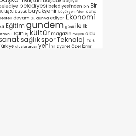
Başkanı
başladı!
başlıyor
Bir
belediyesi
belediye
belediyesi’nden
bin
büyükşehir
buluştu
büyük
daha
büyükşehir’den
Ekonomi
devam
ediyor
dünya
destek
dr.
gundem
Eğitim
ile
ilk
tti
günü
kültür
için
magazin
oldu
iş
milyon
Istanbul
sanat
sağlık
spor
Teknoloji
Türk
yeni
Türkiye
Özel
Yıl
ziyaret
İzmir
uluslararası