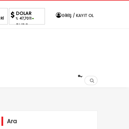
DOLAR
GİRİŞ / KAYIT OL
Rİ
47,7011
%
EURO
55,0294
%
ALTIN
6,622,14
%2,00
BIST
1.691,89
0.07%
°
Ara