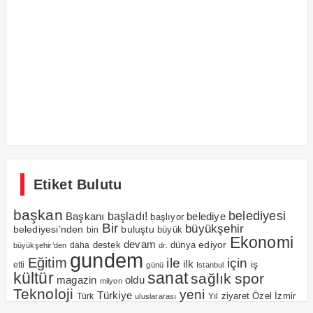
Etiket Bulutu
başkan
belediyesi
Başkanı
başladı!
belediye
başlıyor
Bir
büyükşehir
belediyesi’nden
buluştu
büyük
bin
Ekonomi
devam
ediyor
dünya
daha
destek
büyükşehir’den
dr.
gundem
Eğitim
için
ile
ilk
iş
etti
günü
Istanbul
kültür
sanat
sağlık
spor
magazin
oldu
milyon
Teknoloji
yeni
Türkiye
Özel
İzmir
Yıl
ziyaret
Türk
uluslararası