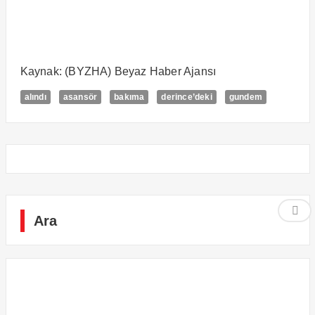
Kaynak: (BYZHA) Beyaz Haber Ajansı
alındı
asansör
bakıma
derince’deki
gundem
Ara