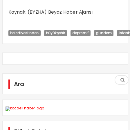
Kaynak: (BYZHA) Beyaz Haber Ajansı
belediyesi’nden
büyükşehir
depremi”
gundem
Istan
Ara