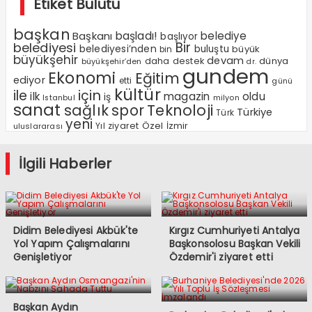
Etiket Bulutu
başkan
Başkanı
başladı!
belediye
başlıyor
Bir
belediyesi
belediyesi’nden
buluştu
büyük
bin
büyükşehir
devam
dünya
daha
destek
büyükşehir’den
dr.
gundem
Ekonomi
Eğitim
ediyor
etti
günü
kültür
ile
için
ilk
magazin
oldu
iş
milyon
Istanbul
sanat
sağlık
spor
Teknoloji
Türkiye
Türk
yeni
Özel
Yıl
ziyaret
İzmir
uluslararası
İlgili Haberler
Didim Belediyesi Akbük'te
Kırgız Cumhuriyeti Antalya
Yol Yapım Çalışmalarını
Başkonsolosu Başkan Vekili
Genişletiyor
Özdemir'i ziyaret etti
Başkan Aydın