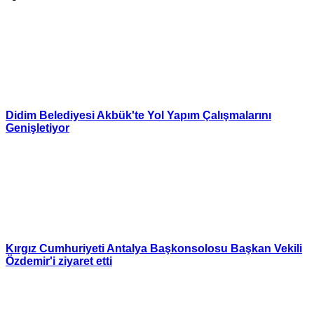
Didim Belediyesi Akbük'te Yol Yapım Çalışmalarını
Genişletiyor
Kırgız Cumhuriyeti Antalya Başkonsolosu Başkan Vekili
Özdemir'i ziyaret etti