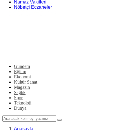
Namaz Vakitleri
Nöbetçi Eczaneler
Gündem
Eğitim
Ekonomi
Kültür Sanat
Magazin
Sağlık
Spor
Teknoloji
Dünya
Anasayfa