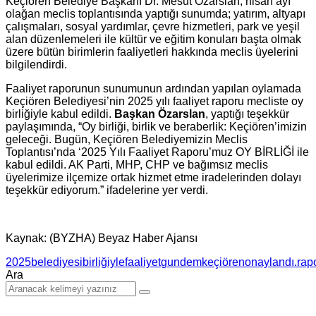
Keçiören Belediye Başkanı Dr. Mesut Özarslan, nisan ayı
olağan meclis toplantısında yaptığı sunumda; yatırım, altyapı
çalışmaları, sosyal yardımlar, çevre hizmetleri, park ve yeşil
alan düzenlemeleri ile kültür ve eğitim konuları başta olmak
üzere bütün birimlerin faaliyetleri hakkında meclis üyelerini
bilgilendirdi.
Faaliyet raporunun sunumunun ardından yapılan oylamada
Keçiören Belediyesi’nin 2025 yılı faaliyet raporu mecliste oy
birliğiyle kabul edildi.
Başkan Özarslan
, yaptığı teşekkür
paylaşımında, “Oy birliği, birlik ve beraberlik: Keçiören’imizin
geleceği. Bugün, Keçiören Belediyemizin Meclis
Toplantısı’nda ‘2025 Yılı Faaliyet Raporu’muz OY BİRLİĞİ ile
kabul edildi. AK Parti, MHP, CHP ve bağımsız meclis
üyelerimize ilçemize ortak hizmet etme iradelerinden dolayı
teşekkür ediyorum.” ifadelerine yer verdi.
Kaynak: (BYZHA) Beyaz Haber Ajansı
2025
belediyesi
birliğiyle
faaliyet
gundem
keçiören
onaylandı.
rap
Ara