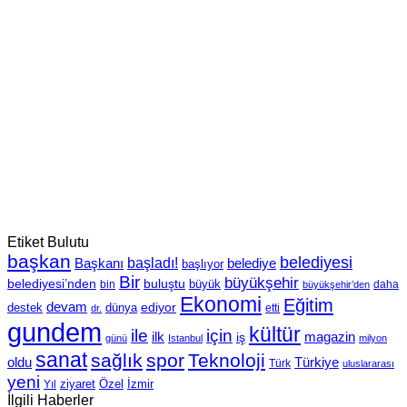
Etiket Bulutu
başkan
belediyesi
Başkanı
başladı!
belediye
başlıyor
Bir
büyükşehir
belediyesi’nden
buluştu
büyük
bin
daha
büyükşehir’den
Ekonomi
Eğitim
devam
ediyor
dünya
destek
etti
dr.
gundem
kültür
için
ile
ilk
magazin
iş
günü
Istanbul
milyon
sanat
sağlık
spor
Teknoloji
oldu
Türkiye
Türk
uluslararası
yeni
Özel
İzmir
Yıl
ziyaret
İlgili Haberler