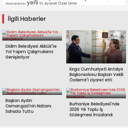
yeni
Özel
Yıl
ziyaret
İzmir
uluslararası
İlgili Haberler
Didim Belediyesi Akbük'te
Yol Yapım Çalışmalarını
Genişletiyor
Kırgız Cumhuriyeti Antalya
Başkonsolosu Başkan Vekili
Özdemir'i ziyaret etti
Başkan Aydın
Burhaniye Belediyesi'nde
Osmangazi'nin Nabzını
2026 Yılı Toplu İş
Sahada Tuttu
Sözleşmesi İmzalandı