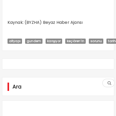
Kaynak: (BYZHA) Beyaz Haber Ajansı
altyapı
gundem
karışıyor
keçiören’in
sorunu
tarih
Ara