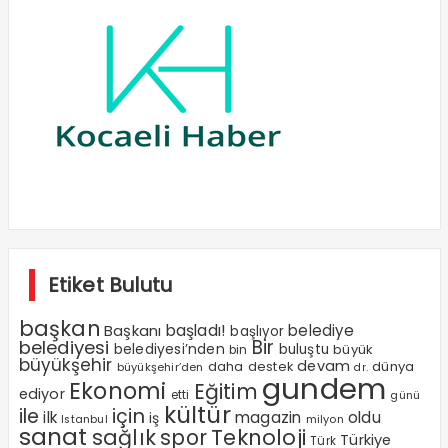
Etiket Bulutu
başkan
Başkanı
başladı!
belediye
başlıyor
Bir
belediyesi
belediyesi’nden
buluştu
büyük
bin
büyükşehir
devam
dünya
daha
destek
büyükşehir’den
dr.
gundem
Ekonomi
Eğitim
ediyor
etti
günü
kültür
ile
için
ilk
magazin
oldu
iş
milyon
Istanbul
sanat
sağlık
spor
Teknoloji
Türkiye
Türk