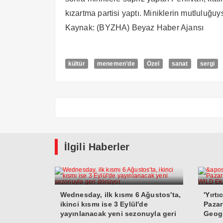
kızartma partisi yaptı. Miniklerin mutluluğu
Kaynak: (BYZHA) Beyaz Haber Ajansı
kültür
menemen’de
Özel
sanat
sergi
İlgili Haberler
Wednesday, ilk kısmı 6 Ağustos'ta,
'Yırt
ikinci kısmı ise 3 Eylül'de
Pazar
yayınlanacak yeni sezonuyla geri
Geogr