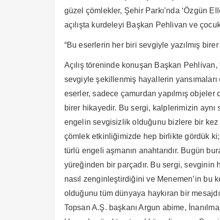
güzel çömlekler, Şehir Parkı’nda ‘Özgün Eller
açılışta kurdeleyi Başkan Pehlivan ve çocukla
“Bu eserlerin her biri sevgiyle yazılmış birer
Açılış töreninde konuşan Başkan Pehlivan, “
sevgiyle şekillenmiş hayallerin yansımaları o
eserler, sadece çamurdan yapılmış objeler değ
birer hikayedir. Bu sergi, kalplerimizin ayn
engelin sevgisizlik olduğunu bizlere bir kez
çömlek etkinliğimizde hep birlikte gördük ki
türlü engeli aşmanın anahtarıdır. Bugün b
yüreğinden bir parçadır. Bu sergi, sevginin h
nasıl zenginleştirdiğini ve Menemen’in bu k
olduğunu tüm dünyaya haykıran bir mesajdır. 
Topsan A.Ş. başkanı Argun abime, İnanılmaz