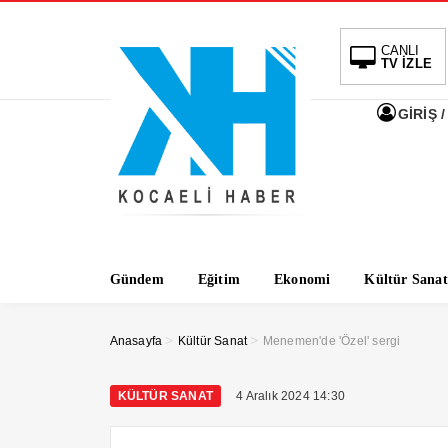
CANLI
TV İZLE
GİRİŞ /
Gündem
Eğitim
Ekonomi
Kültür Sanat
>
>
Anasayfa
Kültür Sanat
Menemen'de 'Özel' sergi
KÜLTÜR SANAT
4 Aralık 2024 14:30