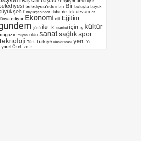
Başkanı
başladı!
belediye
başlıyor
belediyesi
Bir
belediyesi’nden
buluştu
büyük
bin
büyükşehir
devam
daha
destek
büyükşehir’den
dr.
Ekonomi
Eğitim
ediyor
dünya
etti
gundem
kültür
için
ile
ilk
iş
günü
Istanbul
sanat
sağlık
spor
magazin
oldu
milyon
Teknoloji
yeni
Türkiye
Yıl
Türk
uluslararası
Özel
İzmir
ziyaret