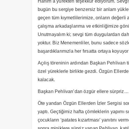
Hanım’a yürekten teşekkür ediyorum. Sevgiyle
bugün bu sergiye benzersiz bir anlam yükle
geçen tüm kıymetlilerimize, onların değerli 
çalışma arkadaşlarıma ve etkinliğimize gön
Unutmayalım ki; sevgi tüm duygulardan dah
yoktur. Biz Menemenliler, bunu sadece sözle 
başardıklarımızla her fırsatta ortaya koyuyo
Açılış töreninin ardından Başkan Pehlivan tü
özel yüreklerle birlikte gezdi. Özgün Ellerd
kalacak.
Başkan Pehlivan’dan özgür ellere sürpriz…
Öte yandan Özgün Ellerden İzler Sergisi son
yaptı. Geçtiğimiz hafta çömleklerin yapımı 
çocukların ‘patates kızartması’ yanıtını ver
sonra miniklere süpriz yapan Pehlivan, katıl