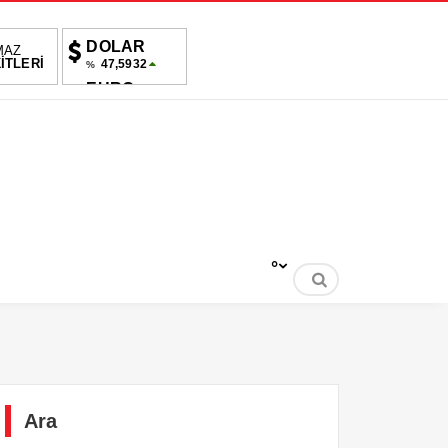
DOLAR
MAZ
İTLERİ
47,5932
%
EURO
55,0483
%
ALTIN
6,535,83
%0,61
BIST
1.695,48
-0.06%
°
Ara