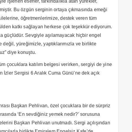
 işlenen eserler, farkındalıkla atan yürekler,
miştir. Bu özgün serginin ortaya çıkmasında emeği
ailelerine, öğretmenlerimize, destek veren tüm
ülden katkı sağlayan herkese çok teşekkür ediyorum.
a güçlüdür. Sevgiyle aşılamayacak hiçbir engel
değil, yüreğimizle, yaptıklarımızla ve birlikte
ruz” diye konuştu.
m çocuklara katılım belgesi verirken, sergiyi de yine
en İzler Sergisi 6 Aralık Cuma Günü’ne dek açık
rası Başkan Pehlivan, özel çocuklara bir de sürpriz
sırasında ‘En sevdiğiniz yemek nedir?’ sorusuna
melerini Başkan Pehlivan unutmadı. Sergi açılışından
ımcılarla birlikte Emiralem Engelsiz Kafe’de