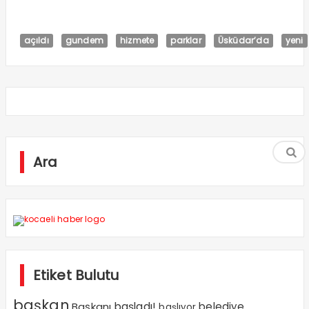
açıldı
gundem
hizmete
parklar
Üsküdar’da
yeni
Ara
Etiket Bulutu
başkan
Başkanı
başladı!
belediye
başlıyor