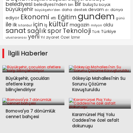
Bir
belediyesi
belediyesi’nden
buluştu
büyük
bin
büyükşehir
devam
dünya
daha
destek
büyükşehir’den
dr.
gundem
Ekonomi
Eğitim
ediyor
etti
günü
kültür
ile
için
ilk
magazin
oldu
iş
milyon
Istanbul
sanat
sağlık
spor
Teknoloji
Türkiye
Türk
yeni
Özel
Yıl
ziyaret
İzmir
uluslararası
İlgili Haberler
Büyükşehir, çocukları
Gökeyüp Mahallesi'nin Su
afetlere karşı
Sorunu Çözüme
bilinçlendiriyor
Kavuşturuldu
Bornova'ya 7 dönümlük
Karamürsel Plaj Yolu
cennet bahçesi
Caddesi'ne özel asfalt
dokunuşu