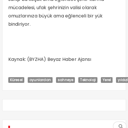
mücadelesi, ufak şehrinizin valisi olarak
omuzlarınıza büyük ama eğlenceli bir yük
bindiriyor.
Kaynak: (BYZHA) Beyaz Haber Ajansı
Küresel
oyunlardan
sahneye
Teknoloji
Yerel
yıldız