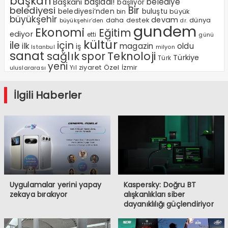
başkan
Başkanı
başladı!
belediye
başlıyor
Bir
belediyesi
belediyesi’nden
buluştu
büyük
bin
büyükşehir
devam
dünya
daha
destek
büyükşehir’den
dr.
gundem
Ekonomi
Eğitim
ediyor
etti
günü
kültür
ile
için
ilk
magazin
oldu
iş
milyon
Istanbul
sanat
sağlık
spor
Teknoloji
Türkiye
Türk
yeni
Özel
Yıl
ziyaret
İzmir
uluslararası
İlgili Haberler
Uygulamalar yerini yapay
Kaspersky: Doğru BT
zekaya bırakıyor
alışkanlıkları siber
dayanıklılığı güçlendiriyor