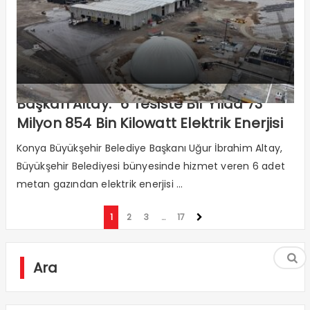
Başkan Altay: “6 Tesiste Bir Yılda 73
Milyon 854 Bin Kilowatt Elektrik Enerjisi
Ürettik"
Konya Büyükşehir Belediye Başkanı Uğur İbrahim Altay,
Büyükşehir Belediyesi bünyesinde hizmet veren 6 adet
metan gazından elektrik enerjisi ...
1
2
3
…
17
Ara