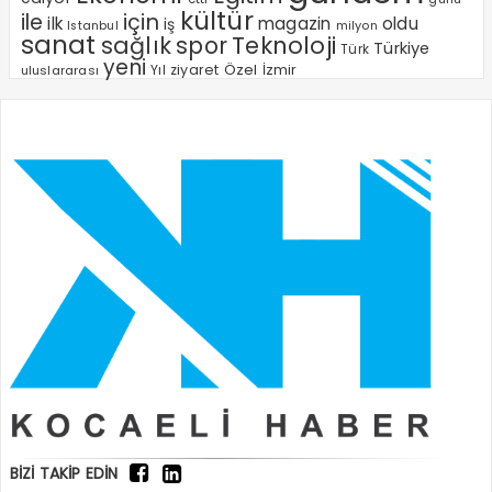
kültür
ile
için
ilk
magazin
oldu
iş
milyon
Istanbul
sanat
sağlık
spor
Teknoloji
Türkiye
Türk
yeni
Özel
Yıl
ziyaret
İzmir
uluslararası
BİZİ TAKİP EDİN