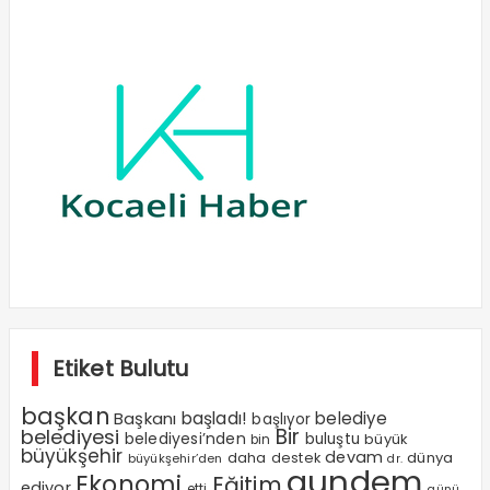
Etiket Bulutu
başkan
Başkanı
başladı!
belediye
başlıyor
Bir
belediyesi
belediyesi’nden
buluştu
büyük
bin
büyükşehir
devam
dünya
daha
destek
büyükşehir’den
dr.
gundem
Ekonomi
Eğitim
ediyor
etti
günü