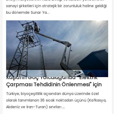
sanayi şirketleri için stratejik bir zorunluluk haline geldiği
bu dönemde Sunar Ya...
Kuşların Göç Yolculuğunda “Elektrik
Çarpması Tehdidinin Önlenmesi" için
Uluslararası Çalışma Başlatıldı.
Türkiye, biyoçeşitlilik açısından dünya üzerinde özel
olarak tanımlanan 36 sıcak noktadan üçünü (Kafkasya,
Akdeniz ve İran-Turan) sınırları ...