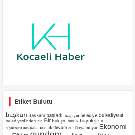
Etiket Bulutu
başkan
belediyesi
Başkanı
başladı!
belediye
başlıyor
Bir
büyükşehir
belediyesi’nden
buluştu
büyük
bin
Ekonomi
devam
ediyor
dünya
daha
destek
büyükşehir’den
dr.
gundem