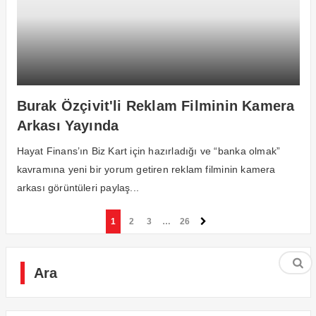
Burak Özçivit'li Reklam Filminin Kamera
Arkası Yayında
Hayat Finans’ın Biz Kart için hazırladığı ve “banka olmak”
kavramına yeni bir yorum getiren reklam filminin kamera
arkası görüntüleri paylaş...
1
2
3
…
26
Ara