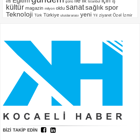
Eğitim
için
ile
ilk
iş
etti
günü
Istanbul
kültür
sanat
sağlık
spor
magazin
oldu
milyon
Teknoloji
yeni
Türkiye
Özel
İzmir
Yıl
ziyaret
Türk
uluslararası
BİZİ TAKİP EDİN