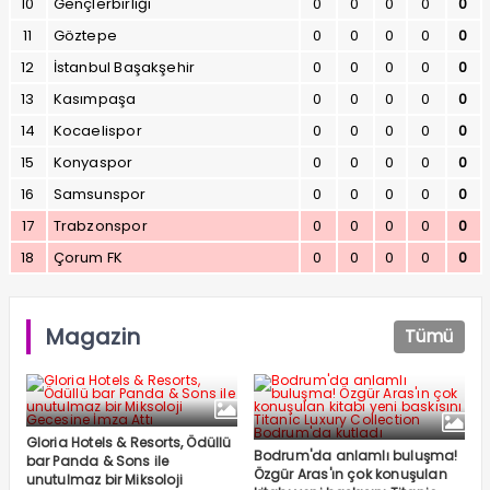
10
Gençlerbirliği
0
0
0
0
0
11
Göztepe
0
0
0
0
0
12
İstanbul Başakşehir
0
0
0
0
0
13
Kasımpaşa
0
0
0
0
0
14
Kocaelispor
0
0
0
0
0
15
Konyaspor
0
0
0
0
0
16
Samsunspor
0
0
0
0
0
17
Trabzonspor
0
0
0
0
0
18
Çorum FK
0
0
0
0
0
Magazin
Tümü
Gloria Hotels & Resorts, Ödüllü
Bodrum'da anlamlı buluşma!
bar Panda & Sons ile
Özgür Aras'ın çok konuşulan
unutulmaz bir Miksoloji