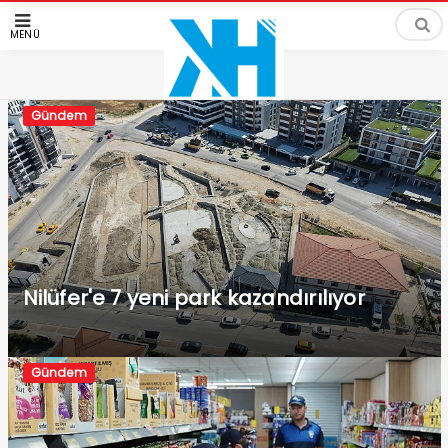
MENÜ
Gündem
Nilüfer'e 7 yeni park kazandırılıyor
Gündem