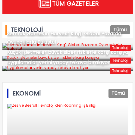
TÜM GAZETELER
TEKNOLOJİ
Tümü
Semruk Games'in Harvest King'i Global Pazarda
Oyuncularla Buluştu!
Teknoloji
Küçük işletmeler büyük siber risklerle karşı karşıya
Teknoloji
Uygulamalar yerini yapay zekaya bırakıyor
Teknoloji
EKONOMİ
Tümü