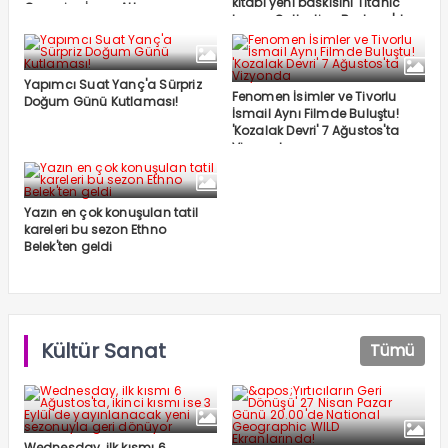
kitabı yeni baskısını Titanic
Gecesine İmza Attı
Luxury Collection Bodrum'da
kutladı
Yapımcı Suat Yanç'a Sürpriz
Fenomen İsimler ve Tivorlu
Doğum Günü Kutlaması!
İsmail Aynı Filmde Buluştu!
'Kozalak Devri' 7 Ağustos'ta
Vizyonda
Yazın en çok konuşulan tatil
kareleri bu sezon Ethno
Belek'ten geldi
Kültür Sanat
Tümü
Wednesday, ilk kısmı 6