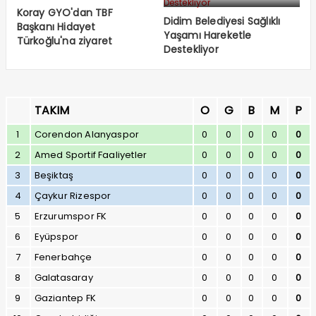
Koray GYO'dan TBF
Didim Belediyesi Sağlıklı
Başkanı Hidayet
Yaşamı Hareketle
Türkoğlu'na ziyaret
Destekliyor
TAKIM
O
G
B
M
P
1
Corendon Alanyaspor
0
0
0
0
0
2
Amed Sportif Faaliyetler
0
0
0
0
0
3
Beşiktaş
0
0
0
0
0
4
Çaykur Rizespor
0
0
0
0
0
5
Erzurumspor FK
0
0
0
0
0
6
Eyüpspor
0
0
0
0
0
7
Fenerbahçe
0
0
0
0
0
8
Galatasaray
0
0
0
0
0
9
Gaziantep FK
0
0
0
0
0