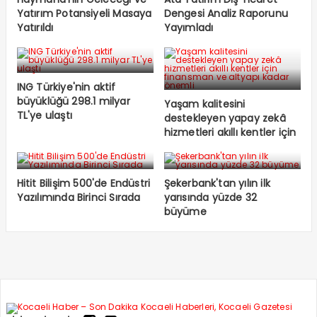
Yatırım Potansiyeli Masaya
Dengesi Analiz Raporunu
Yatırıldı
Yayımladı
ING Türkiye'nin aktif
büyüklüğü 298.1 milyar
Yaşam kalitesini
TL'ye ulaştı
destekleyen yapay zekâ
hizmetleri akıllı kentler için
finansman ve altyapı
kadar önemli
Hitit Bilişim 500'de Endüstri
Şekerbank'tan yılın ilk
Yazılımında Birinci Sırada
yarısında yüzde 32
büyüme