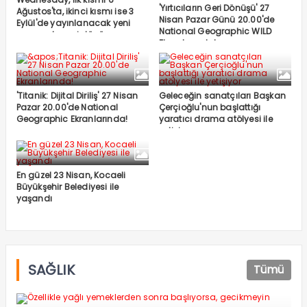
'Yırtıcıların Geri Dönüşü' 27
Ağustos'ta, ikinci kısmı ise 3
Nisan Pazar Günü 20.00'de
Eylül'de yayınlanacak yeni
National Geographic WILD
sezonuyla geri dönüyor
Ekranlarında!
'Titanik: Dijital Diriliş' 27 Nisan
Geleceğin sanatçıları Başkan
Pazar 20.00'de National
Çerçioğlu'nun başlattığı
Geographic Ekranlarında!
yaratıcı drama atölyesi ile
yetişiyor
En güzel 23 Nisan, Kocaeli
Büyükşehir Belediyesi ile
yaşandı
SAĞLIK
Tümü