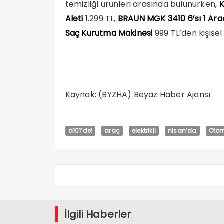
temizliği ürünleri arasında bulunurken,
K
Aleti
1.299 TL,
BRAUN MGK 3410 6’sı 1 Ara
Saç Kurutma Makinesi
999 TL’den kişisel
Kaynak: (BYZHA) Beyaz Haber Ajansı
a101’de!
araç
elektrikli
nisan’da
Otom
İlgili Haberler