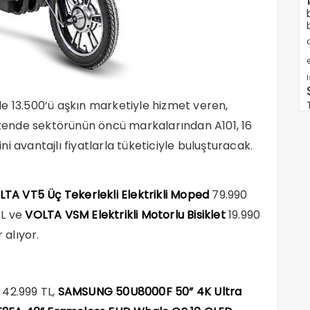
e
inde 13.500’ü aşkın marketiyle hizmet veren,
rakende sektörünün öncü markalarından A101, 16
i avantajlı fiyatlarla tüketiciyle buluşturacak.
TA VT5 Üç Tekerlekli Elektrikli Moped
79.990
TL ve
VOLTA VSM Elektrikli Motorlu Bisiklet
19.990
 alıyor.
42.999 TL,
SAMSUNG 50U8000F 50” 4K Ultra