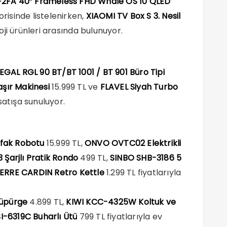
FA 40” Frameless FHD Whale OS 10 QLED
orisinde listelenirken,
XIAOMI TV Box S 3. Nesil
loji ürünleri arasında bulunuyor.
EGAL RGL 90 BT/BT 1001 / BT 901 Büro Tipi
şır Makinesi
15.999 TL ve
FLAVEL Siyah Turbo
 satışa sunuluyor.
fak Robotu
15.999 TL,
ONVO OVTC02 Elektrikli
 Şarjlı Pratik Rondo
499 TL,
SINBO SHB-3186 5
IERRE CARDIN Retro Kettle
1.299 TL fiyatlarıyla
üpürge
4.899 TL,
KIWI KCC-4325W Koltuk ve
I-6319C Buharlı Ütü
799 TL fiyatlarıyla ev