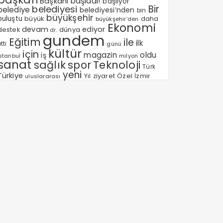
Başkanı
başladı!
başlıyor
Bir
belediyesi
belediye
belediyesi’nden
bin
büyükşehir
buluştu
büyük
daha
büyükşehir’den
Ekonomi
devam
ediyor
dünya
destek
dr.
gundem
Eğitim
ile
ilk
tti
günü
kültür
için
magazin
oldu
iş
milyon
Istanbul
sanat
sağlık
spor
Teknoloji
Türk
yeni
Türkiye
Özel
Yıl
ziyaret
İzmir
uluslararası