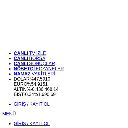
CANLI
TV İZLE
CANLI
BORSA
CANLI
SONUÇLAR
NÖBETÇİ
ECZANELER
NAMAZ
VAKİTLERİ
DOLAR
%
47,5910
EURO
%
54,9151
ALTIN
%-0,43
6,468,14
BIST
-0.34%
1.690,69
GİRİŞ / KAYIT OL
MENÜ
GİRİŞ / KAYIT OL