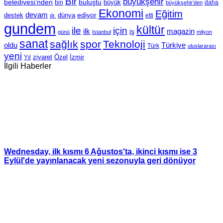
Bir
büyükşehir
belediyesi’nden
buluştu
büyük
bin
daha
büyükşehir’den
Ekonomi
Eğitim
devam
ediyor
dünya
destek
etti
dr.
gundem
kültür
için
ile
ilk
magazin
iş
günü
Istanbul
milyon
sanat
sağlık
spor
Teknoloji
oldu
Türkiye
Türk
uluslararası
yeni
Özel
İzmir
Yıl
ziyaret
İlgili Haberler
Wednesday, ilk kısmı 6 Ağustos'ta, ikinci kısmı ise 3
Eylül'de yayınlanacak yeni sezonuyla geri dönüyor