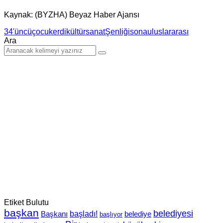
Kaynak: (BYZHA) Beyaz Haber Ajansı
34'üncü
çocuk
erdi
kültür
sanat
Şenliği
sona
uluslararası
Ara
Etiket Bulutu
başkan
belediyesi
Başkanı
başladı!
belediye
başlıyor