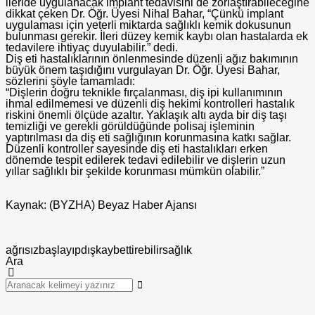
ileride uygulanacak implant tedavisini de zorlaştırabileceğine
dikkat çeken Dr. Öğr. Üyesi Nihal Bahar, “Çünkü implant
uygulaması için yeterli miktarda sağlıklı kemik dokusunun
bulunması gerekir. İleri düzey kemik kaybı olan hastalarda ek
tedavilere ihtiyaç duyulabilir.” dedi.
Diş eti hastalıklarının önlenmesinde düzenli ağız bakımının
büyük önem taşıdığını vurgulayan Dr. Öğr. Üyesi Bahar,
sözlerini şöyle tamamladı:
“Dişlerin doğru teknikle fırçalanması, diş ipi kullanımının
ihmal edilmemesi ve düzenli diş hekimi kontrolleri hastalık
riskini önemli ölçüde azaltır. Yaklaşık altı ayda bir diş taşı
temizliği ve gerekli görüldüğünde polisaj işleminin
yaptırılması da diş eti sağlığının korunmasına katkı sağlar.
Düzenli kontroller sayesinde diş eti hastalıkları erken
dönemde tespit edilerek tedavi edilebilir ve dişlerin uzun
yıllar sağlıklı bir şekilde korunması mümkün olabilir.”
Kaynak: (BYZHA) Beyaz Haber Ajansı
ağrısız
başlayıp
dış
kaybettirebilir
sağlık
Ara