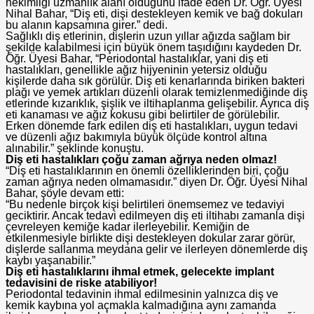
hekimliği uzmanlık alanı olduğunu ifade eden Dr. Öğr. Üyesi
Nihal Bahar, “Diş eti, dişi destekleyen kemik ve bağ dokuları
bu alanın kapsamına girer.” dedi.
Sağlıklı diş etlerinin, dişlerin uzun yıllar ağızda sağlam bir
şekilde kalabilmesi için büyük önem taşıdığını kaydeden Dr.
Öğr. Üyesi Bahar, “Periodontal hastalıklar, yani diş eti
hastalıkları, genellikle ağız hijyeninin yetersiz olduğu
kişilerde daha sık görülür. Diş eti kenarlarında biriken bakteri
plağı ve yemek artıkları düzenli olarak temizlenmediğinde diş
etlerinde kızarıklık, şişlik ve iltihaplanma gelişebilir. Ayrıca diş
eti kanaması ve ağız kokusu gibi belirtiler de görülebilir.
Erken dönemde fark edilen diş eti hastalıkları, uygun tedavi
ve düzenli ağız bakımıyla büyük ölçüde kontrol altına
alınabilir.” şeklinde konuştu.
Diş eti hastalıkları çoğu zaman ağrıya neden olmaz!
“Diş eti hastalıklarının en önemli özelliklerinden biri, çoğu
zaman ağrıya neden olmamasıdır.” diyen Dr. Öğr. Üyesi Nihal
Bahar, şöyle devam etti:
“Bu nedenle birçok kişi belirtileri önemsemez ve tedaviyi
geciktirir. Ancak tedavi edilmeyen diş eti iltihabı zamanla dişi
çevreleyen kemiğe kadar ilerleyebilir. Kemiğin de
etkilenmesiyle birlikte dişi destekleyen dokular zarar görür,
dişlerde sallanma meydana gelir ve ilerleyen dönemlerde diş
kaybı yaşanabilir.”
Diş eti hastalıklarını ihmal etmek, gelecekte implant
tedavisini de riske atabiliyor!
Periodontal tedavinin ihmal edilmesinin yalnızca diş ve
kemik kaybına yol açmakla kalmadığına aynı zamanda