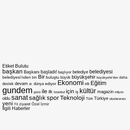
Etiket Bulutu
başkan
belediyesi
Başkanı
başladı!
belediye
başlıyor
Bir
büyükşehir
belediyesi’nden
buluştu
büyük
bin
daha
büyükşehir’den
Ekonomi
Eğitim
devam
ediyor
dünya
destek
etti
dr.
gundem
kültür
için
ile
ilk
magazin
iş
günü
Istanbul
milyon
sanat
sağlık
spor
Teknoloji
oldu
Türkiye
Türk
uluslararası
yeni
Özel
İzmir
Yıl
ziyaret
İlgili Haberler