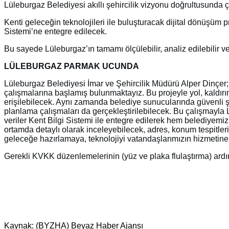
Lüleburgaz Belediyesi akıllı şehircilik vizyonu doğrultusunda 
Kenti geleceğin teknolojileri ile buluşturacak dijital dönüşüm
Sistemi’ne entegre edilecek.
Bu sayede Lüleburgaz’ın tamamı ölçülebilir, analiz edilebilir ve 
LÜLEBURGAZ PARMAK UCUNDA
Lüleburgaz Belediyesi İmar ve Şehircilik Müdürü Alper Dinçer
çalışmalarına başlamış bulunmaktayız. Bu projeyle yol, kaldırım
erişilebilecek. Aynı zamanda belediye sunucularında güvenli ş
planlama çalışmaları da gerçekleştirilebilecek. Bu çalışmayla Lül
veriler Kent Bilgi Sistemi ile entegre edilerek hem belediyemiz
ortamda detaylı olarak inceleyebilecek, adres, konum tespitleri
geleceğe hazırlamaya, teknolojiyi vatandaşlarımızın hizmetine
Gerekli KVKK düzenlemelerinin (yüz ve plaka flulaştırma) ard
Kaynak: (BYZHA) Beyaz Haber Ajansı