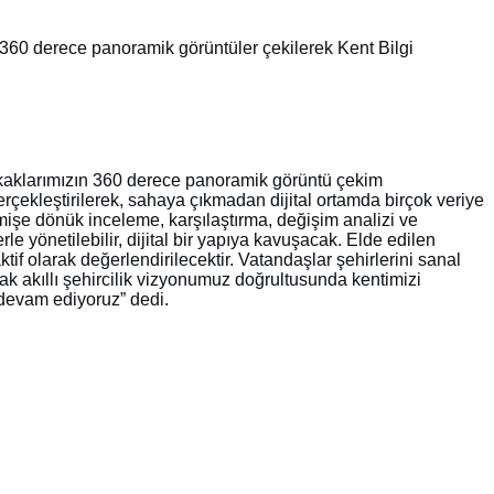
a 360 derece panoramik görüntüler çekilerek Kent Bilgi
okaklarımızın 360 derece panoramik görüntü çekim
erçekleştirilerek, sahaya çıkmadan dijital ortamda birçok veriye
mişe dönük inceleme, karşılaştırma, değişim analizi ve
le yönetilebilir, dijital bir yapıya kavuşacak. Elde edilen
if olarak değerlendirilecektir. Vatandaşlar şehirlerini sanal
ak akıllı şehircilik vizyonumuz doğrultusunda kentimizi
 devam ediyoruz” dedi.