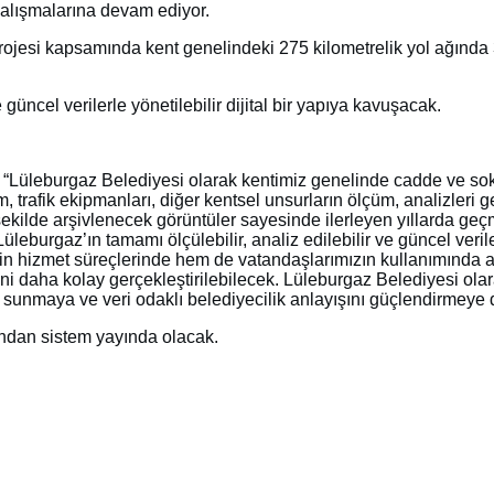
çalışmalarına devam ediyor.
 projesi kapsamında kent genelindeki 275 kilometrelik yol ağınd
güncel verilerle yönetilebilir dijital bir yapıya kavuşacak.
; “Lüleburgaz Belediyesi olarak kentimiz genelinde cadde ve s
, trafik ekipmanları, diğer kentsel unsurların ölçüm, analizleri g
ekilde arşivlenecek görüntüler sayesinde ilerleyen yıllarda geç
eburgaz’ın tamamı ölçülebilir, analiz edilebilir ve güncel veriler
in hizmet süreçlerinde hem de vatandaşlarımızın kullanımında akt
ni daha kolay gerçekleştirilebilecek. Lüleburgaz Belediyesi olar
 sunmaya ve veri odaklı belediyecilik anlayışını güçlendirmeye
ından sistem yayında olacak.