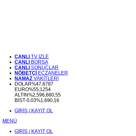
CANLI
TV İZLE
CANLI
BORSA
CANLI
SONUÇLAR
NÖBETÇİ
ECZANELER
NAMAZ
VAKİTLERİ
DOLAR
%
47,6787
EURO
%
55,1254
ALTIN
%2,59
6,660,55
BIST
-0.03%
1.690,16
GİRİŞ / KAYIT OL
MENÜ
GİRİŞ / KAYIT OL