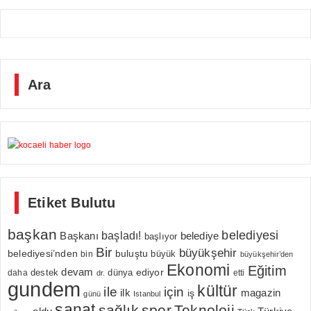
Ara
Etiket Bulutu
başkan
belediyesi
Başkanı
başladı!
belediye
başlıyor
Bir
büyükşehir
belediyesi’nden
buluştu
büyük
bin
büyükşehir’den
Ekonomi
Eğitim
devam
ediyor
dünya
daha
destek
etti
dr.
gundem
kültür
için
ile
ilk
magazin
iş
günü
Istanbul
sanat
sağlık
spor
Teknoloji