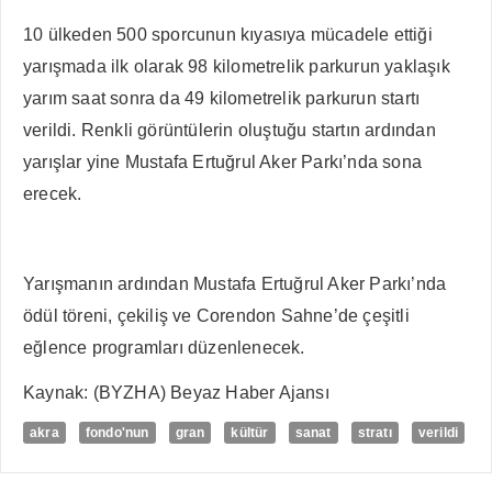
10 ülkeden 500 sporcunun kıyasıya mücadele ettiği
yarışmada ilk olarak 98 kilometrelik parkurun yaklaşık
yarım saat sonra da 49 kilometrelik parkurun startı
verildi. Renkli görüntülerin oluştuğu startın ardından
yarışlar yine Mustafa Ertuğrul Aker Parkı’nda sona
erecek.
Yarışmanın ardından Mustafa Ertuğrul Aker Parkı’nda
ödül töreni, çekiliş ve Corendon Sahne’de çeşitli
eğlence programları düzenlenecek.
Kaynak: (BYZHA) Beyaz Haber Ajansı
akra
fondo'nun
gran
kültür
sanat
stratı
verildi