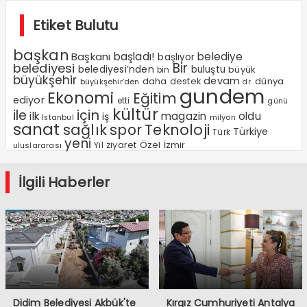
Etiket Bulutu
başkan
Başkanı
başladı!
belediye
başlıyor
Bir
belediyesi
belediyesi’nden
buluştu
büyük
bin
büyükşehir
devam
dünya
daha
destek
büyükşehir’den
dr.
gundem
Ekonomi
Eğitim
ediyor
etti
günü
kültür
ile
için
ilk
magazin
oldu
iş
milyon
Istanbul
sanat
sağlık
spor
Teknoloji
Türkiye
Türk
yeni
Özel
Yıl
ziyaret
İzmir
uluslararası
İlgili Haberler
Didim Belediyesi Akbük'te
Kırgız Cumhuriyeti Antalya