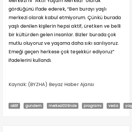
Merkezi’ni “Aktif Yaşam Merkezi” olarak
gördüğünü ifade ederek, “Ben burayı yaşlı
merkezi olarak kabul etmiyorum. Çünkü burada
yaşlı denilen kişilerin hepsi aktif, üretken ve belli
bir kültürden gelen insanlar. Bizler burada çok
mutlu oluyoruz ve yaşama daha sıkı sarılıyoruz.
Emeği geçen herkese çok teşekkür ediyoruz”
ifadelerini kullandı.
Kaynak: (BYZHA) Beyaz Haber Ajansı
aktif
gundem
merkezi039nde
programı
veda
yaşl