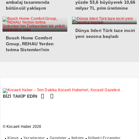
ambalaj tasarımında
yüzde 53,6 büyüyerek 10,66
bütüncül yaklaşım
milyar TL prim üretimine
ulaştı
Dünya lideri Türk taze inciri
yeni sezona başladı
Bosch Home Comfort
Group, REHAU Yerden
Isıtma Sistemleri'nin
Türkiye'deki tek yetkili
distribütörü oldu
BİZİ TAKİP EDİN
© Kocaeli Haber 2026
Künye
Yazarlarımız
Gazeteler
İletişim
Nöbetçi Eczaneler