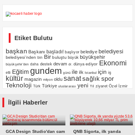
Etiket Bulutu
başkan
belediyesi
Başkanı
başladı!
belediye
başlıyor
Bir
büyükşehir
belediyesi’nden
buluştu
büyük
bin
Ekonomi
devam
ediyor
dünya
daha
destek
büyükşehir’den
dr.
gundem
Eğitim
için
ile
ilk
iş
etti
günü
Istanbul
kültür
sanat
sağlık
spor
magazin
oldu
milyon
Teknoloji
yeni
Türkiye
Özel
İzmir
Yıl
ziyaret
Türk
uluslararası
İlgili Haberler
GCA Design Studio'dan cam
QNB Sigorta, ilk yarıda