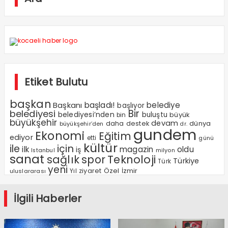
Etiket Bulutu
başkan
Başkanı
başladı!
belediye
başlıyor
Bir
belediyesi
belediyesi’nden
buluştu
büyük
bin
büyükşehir
devam
dünya
daha
destek
büyükşehir’den
dr.
gundem
Ekonomi
Eğitim
ediyor
etti
günü
kültür
ile
için
ilk
magazin
oldu
iş
milyon
Istanbul
sanat
sağlık
spor
Teknoloji
Türkiye
Türk
yeni
Özel
Yıl
ziyaret
İzmir
uluslararası
İlgili Haberler