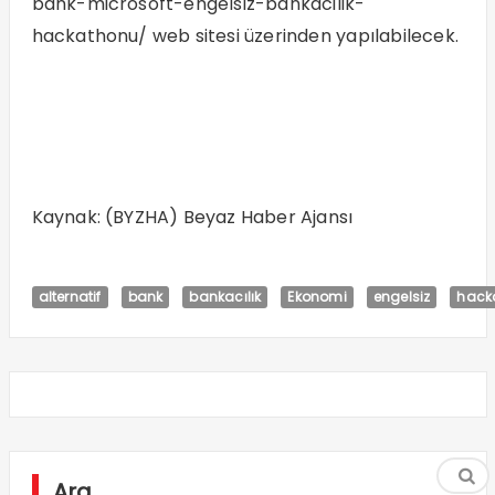
bank-microsoft-engelsiz-bankacilik-
hackathonu/ web sitesi üzerinden yapılabilecek.
Kaynak: (BYZHA) Beyaz Haber Ajansı
alternatif
bank
bankacılık
Ekonomi
engelsiz
hack
Ara