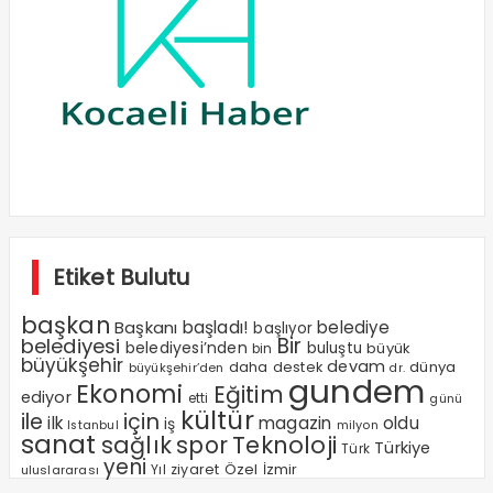
Etiket Bulutu
başkan
Başkanı
başladı!
belediye
başlıyor
Bir
belediyesi
belediyesi’nden
buluştu
büyük
bin
büyükşehir
devam
dünya
daha
destek
büyükşehir’den
dr.
gundem
Ekonomi
Eğitim
ediyor
etti
günü
kültür
ile
için
ilk
magazin
oldu
iş
milyon
Istanbul
sanat
sağlık
spor
Teknoloji
Türkiye
Türk
yeni
Özel
Yıl
ziyaret
İzmir
uluslararası