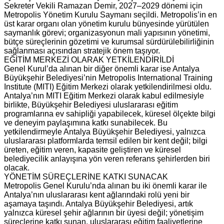
Sekreter Vekili Ramazan Demir, 2027–2029 dönemi için
Metropolis Yönetim Kurulu Saymanı seçildi. Metropolis’in en
üst karar organı olan yönetim kurulu bünyesinde yürütülen
saymanlık görevi; organizasyonun mali yapısının yönetimi,
bütçe süreçlerinin gözetimi ve kurumsal sürdürülebilirliğinin
sağlanması açısından stratejik önem taşıyor.
EĞİTİM MERKEZİ OLARAK YETKİLENDİRİLDİ
Genel Kurul’da alınan bir diğer önemli karar ise Antalya
Büyükşehir Belediyesi’nin Metropolis International Training
Institute (MITI) Eğitim Merkezi olarak yetkilendirilmesi oldu.
Antalya’nın MITI Eğitim Merkezi olarak kabul edilmesiyle
birlikte, Büyükşehir Belediyesi uluslararası eğitim
programlarına ev sahipliği yapabilecek, küresel ölçekte bilgi
ve deneyim paylaşımına katkı sunabilecek. Bu
yetkilendirmeyle Antalya Büyükşehir Belediyesi, yalnızca
uluslararası platformlarda temsil edilen bir kent değil; bilgi
üreten, eğitim veren, kapasite geliştiren ve küresel
belediyecilik anlayışına yön veren referans şehirlerden biri
olacak.
YÖNETİM SÜREÇLERİNE KATKI SUNACAK
Metropolis Genel Kurulu’nda alınan bu iki önemli karar ile
Antalya’nın uluslararası kent ağlarındaki rolü yeni bir
aşamaya taşındı. Antalya Büyükşehir Belediyesi, artık
yalnızca küresel şehir ağlarının bir üyesi değil; yönetişim
süreçlerine katkı sunan, uluslararası eğitim faaliyetlerine