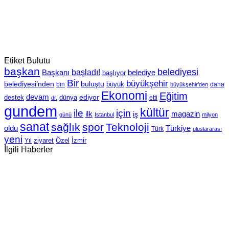
Etiket Bulutu
başkan
belediyesi
Başkanı
başladı!
belediye
başlıyor
Bir
büyükşehir
belediyesi’nden
buluştu
büyük
bin
daha
büyükşehir’den
Ekonomi
Eğitim
devam
ediyor
dünya
destek
etti
dr.
gundem
kültür
için
ile
ilk
magazin
iş
günü
Istanbul
milyon
sanat
sağlık
spor
Teknoloji
oldu
Türkiye
Türk
uluslararası
yeni
Özel
İzmir
Yıl
ziyaret
İlgili Haberler