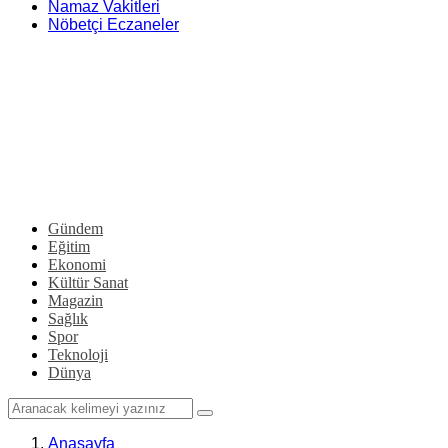
Namaz Vakitleri
Nöbetçi Eczaneler
Gündem
Eğitim
Ekonomi
Kültür Sanat
Magazin
Sağlık
Spor
Teknoloji
Dünya
Anasayfa