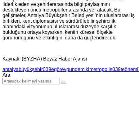
liderlik eden ve şehirlerarasında bilgi paylaşımını
destekleyen öncü metropoller arasında yer alacak. Bu
gelişmeler, Antalya Büyükşehir Belediyesi’nin uluslararası iş
birlikleri, kent diplomasisi ve sürdürülebilir şehircilik
alanındaki vizyonunun uluslararası düzeyde karşılık
bulduğunu ortaya koyarken, kentin küresel ölçekte
görünürlüğünü ve etkinliğini daha da güçlendirecek.
Kaynak: (BYZHA) Beyaz Haber Ajansı
antalya
büyükşehir039e
görev
gundem
iki
metropolis039te
öneml
Ara