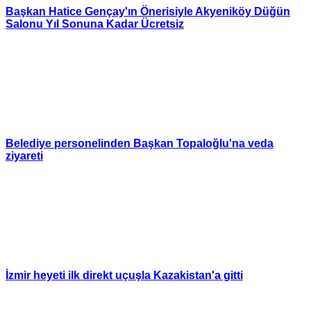
Başkan Hatice Gençay'ın Önerisiyle Akyeniköy Düğün
Salonu Yıl Sonuna Kadar Ücretsiz
Belediye personelinden Başkan Topaloğlu'na veda
ziyareti
İzmir heyeti ilk direkt uçuşla Kazakistan'a gitti