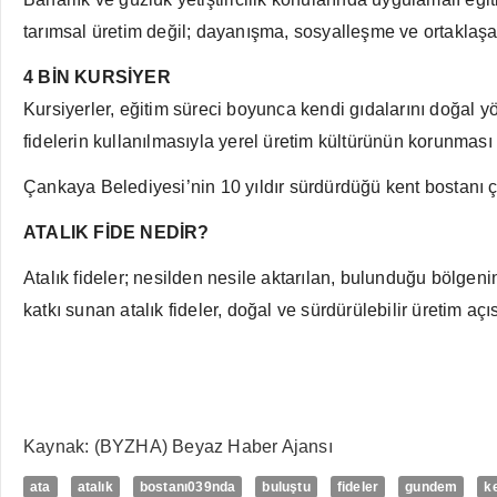
tarımsal üretim değil; dayanışma, sosyalleşme ve ortaklaşa
4 BİN KURSİYER
Kursiyerler, eğitim süreci boyunca kendi gıdalarını doğal 
fidelerin kullanılmasıyla yerel üretim kültürünün korunması 
Çankaya Belediyesi’nin 10 yıldır sürdürdüğü kent bostanı ça
ATALIK FİDE NEDİR?
Atalık fideler; nesilden nesile aktarılan, bulunduğu bölgeni
katkı sunan atalık fideler, doğal ve sürdürülebilir üretim aç
Kaynak: (BYZHA) Beyaz Haber Ajansı
ata
atalık
bostanı039nda
buluştu
fideler
gundem
k