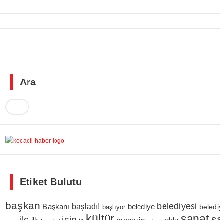
Ara
Etiket Bulutu
başkan
belediyesi
Başkanı
başladı!
belediye
beledi
başlıyor
kültür
sanat
s
için
ile
ilk
magazin
oldu