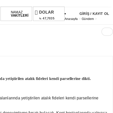
DOLAR
NAMAZ
GİRİŞ / KAYIT OL
VAKİTLERİ
47,7035
>
>
%
Anasayfa
Gündem
EURO
°
54,9973
%
ALTIN
6,573,53
%1,25
BIST
1.692,01
0.08%
etiştirilen atalık fideleri kendi parsellerine dikti.
nlarında yetiştirilen atalık fideleri kendi parsellerine
ni deneyimleme fırsatı bulacak. Kent bostanlarında yalnızca