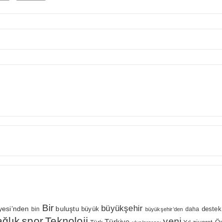
Bir
büyükşehir
yesi’nden
buluştu
büyük
bin
daha
destek
büyükşehir’den
ağlık
spor
Teknoloji
yeni