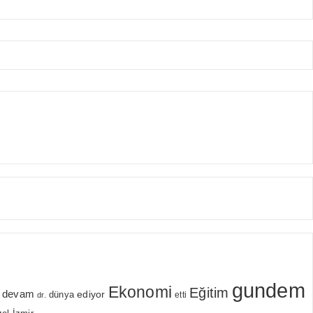
gundem
Ekonomi
Eğitim
devam
ediyor
dünya
etti
dr.