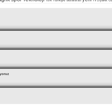
Türkiye
Öz
Yıl
ziyaret
Türk
uluslararası
yoruz