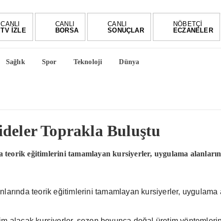
CANLI
CANLI
CANLI
NÖBETÇİ
TV İZLE
BORSA
SONUÇLAR
ECZANELER
Sağlık
Spor
Teknoloji
Dünya
ideler Toprakla Buluştu
eorik eğitimlerini tamamlayan kursiyerler, uygulama alanlarında y
arında teorik eğitimlerini tamamlayan kursiyerler, uygulama ala
itim alacak kursiyerler, sezon boyunca doğal üretim yöntemleri