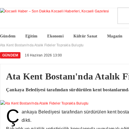
Gündem
Eğitim
Ekonomi
Kültür Sanat
Magazin
Ata Kent Bostanı'nda Atalık Fideler Toprakla Buluştu
GÜNDEM
16 Haziran 2026 13:00
Ata Kent Bostanı'nda Atalık F
Çankaya Belediyesi tarafından sürdürülen kent bostanlarında t
Ç
ankaya Belediyesi tarafından sürdürülen kent bostanl
dikti.
Baharlık ve güzlük yetiştiricilik konularında uygulamalı eğ