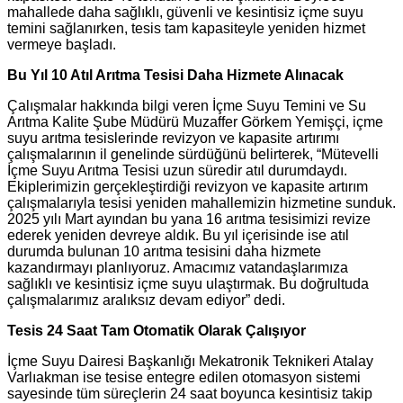
mahallede daha sağlıklı, güvenli ve kesintisiz içme suyu
temini sağlanırken, tesis tam kapasiteyle yeniden hizmet
vermeye başladı.
Bu Yıl 10 Atıl Arıtma Tesisi Daha Hizmete Alınacak
Çalışmalar hakkında bilgi veren İçme Suyu Temini ve Su
Arıtma Kalite Şube Müdürü Muzaffer Görkem Yemişçi, içme
suyu arıtma tesislerinde revizyon ve kapasite artırımı
çalışmalarının il genelinde sürdüğünü belirterek, “Mütevelli
İçme Suyu Arıtma Tesisi uzun süredir atıl durumdaydı.
Ekiplerimizin gerçekleştirdiği revizyon ve kapasite artırım
çalışmalarıyla tesisi yeniden mahallemizin hizmetine sunduk.
2025 yılı Mart ayından bu yana 16 arıtma tesisimizi revize
ederek yeniden devreye aldık. Bu yıl içerisinde ise atıl
durumda bulunan 10 arıtma tesisini daha hizmete
kazandırmayı planlıyoruz. Amacımız vatandaşlarımıza
sağlıklı ve kesintisiz içme suyu ulaştırmak. Bu doğrultuda
çalışmalarımız aralıksız devam ediyor” dedi.
Tesis 24 Saat Tam Otomatik Olarak Çalışıyor
İçme Suyu Dairesi Başkanlığı Mekatronik Teknikeri Atalay
Varlıakman ise tesise entegre edilen otomasyon sistemi
sayesinde tüm süreçlerin 24 saat boyunca kesintisiz takip