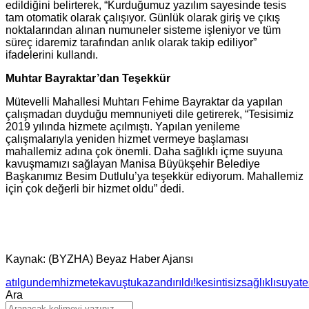
edildiğini belirterek, “Kurduğumuz yazılım sayesinde tesis
tam otomatik olarak çalışıyor. Günlük olarak giriş ve çıkış
noktalarından alınan numuneler sisteme işleniyor ve tüm
süreç idaremiz tarafından anlık olarak takip ediliyor”
ifadelerini kullandı.
Muhtar Bayraktar’dan Teşekkür
Mütevelli Mahallesi Muhtarı Fehime Bayraktar da yapılan
çalışmadan duyduğu memnuniyeti dile getirerek, “Tesisimiz
2019 yılında hizmete açılmıştı. Yapılan yenileme
çalışmalarıyla yeniden hizmet vermeye başlaması
mahallemiz adına çok önemli. Daha sağlıklı içme suyuna
kavuşmamızı sağlayan Manisa Büyükşehir Belediye
Başkanımız Besim Dutlulu’ya teşekkür ediyorum. Mahallemiz
için çok değerli bir hizmet oldu” dedi.
Kaynak: (BYZHA) Beyaz Haber Ajansı
atıl
gundem
hizmete
kavuştu
kazandırıldı!
kesintisiz
sağlıklı
suya
te
Ara