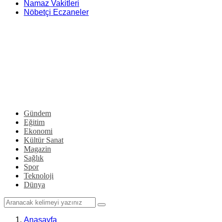
Namaz Vakitleri
Nöbetçi Eczaneler
Gündem
Eğitim
Ekonomi
Kültür Sanat
Magazin
Sağlık
Spor
Teknoloji
Dünya
Anasayfa