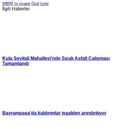
yeni
Özel
İzmir
Yıl
ziyaret
İlgili Haberler
Kula Seyitali Mahallesi'nde Sıcak Asfalt Çalışması
Tamamlandı
Bayrampaşa'da kaldırımlar işgalden arındırılıyor