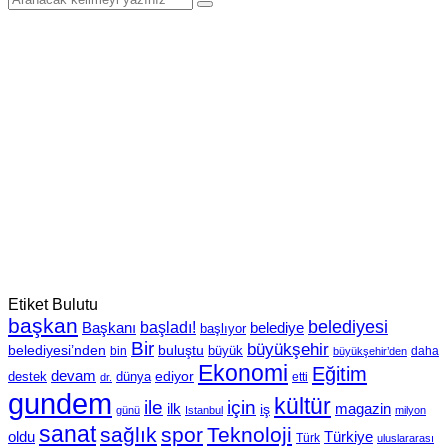
Etiket Bulutu
başkan
belediyesi
Başkanı
başladı!
belediye
başlıyor
Bir
büyükşehir
belediyesi’nden
buluştu
büyük
bin
daha
büyükşehir’den
Ekonomi
Eğitim
devam
ediyor
dünya
destek
etti
dr.
gundem
kültür
için
ile
ilk
magazin
iş
günü
Istanbul
milyon
sanat
sağlık
spor
Teknoloji
oldu
Türkiye
Türk
uluslararası