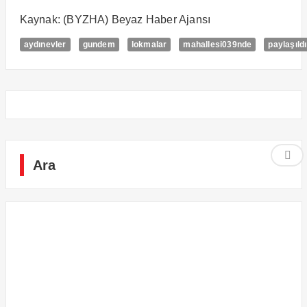
Kaynak: (BYZHA) Beyaz Haber Ajansı
aydınevler
gundem
lokmalar
mahallesi039nde
paylaşıldı
Ara