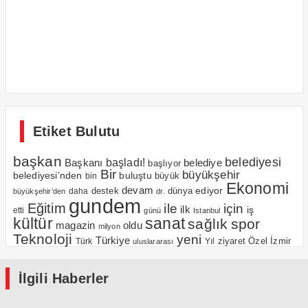
Etiket Bulutu
başkan
belediyesi
Başkanı
başladı!
belediye
başlıyor
Bir
büyükşehir
belediyesi’nden
buluştu
büyük
bin
Ekonomi
devam
ediyor
dünya
daha
destek
büyükşehir’den
dr.
gundem
Eğitim
için
ile
ilk
iş
etti
günü
Istanbul
kültür
sanat
sağlık
spor
magazin
oldu
milyon
Teknoloji
yeni
Türkiye
Özel
İzmir
Yıl
ziyaret
Türk
uluslararası
İlgili Haberler