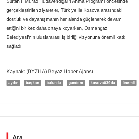
Sultan I. Murad Hüdavendigar’ı Anma Programı öncesinde
gerçekleştirilen ziyaretler, Türkiye ile Kosova arasındaki
dostluk ve dayanışmanın her alanda güçlenerek devam
ettiğini bir kez daha ortaya koyarken, Osmangazi
Belediyesi’nin uluslararası iş birliği vizyonuna önemli katkı
sağladı.
Kaynak: (BYZHA) Beyaz Haber Ajansı
aydın
başkan
bulundu
gundem
kosova039da
önemli
Ara