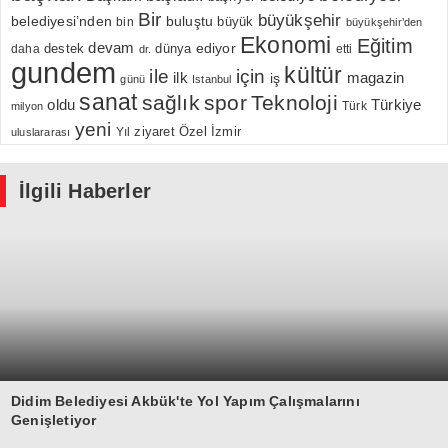
Bir
büyükşehir
belediyesi’nden
buluştu
büyük
bin
büyükşehir’den
Ekonomi
Eğitim
devam
ediyor
dünya
daha
destek
etti
dr.
gundem
kültür
için
ile
ilk
magazin
iş
günü
Istanbul
sanat
sağlık
spor
Teknoloji
oldu
Türkiye
milyon
Türk
yeni
Özel
İzmir
Yıl
ziyaret
uluslararası
İlgili Haberler
Didim Belediyesi Akbük'te Yol Yapım Çalışmalarını
Genişletiyor