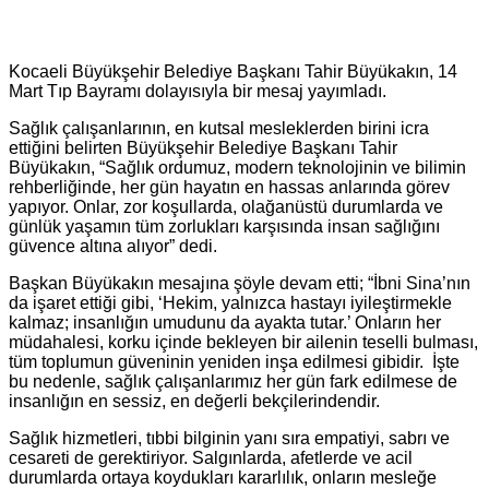
Kocaeli Büyükşehir Belediye Başkanı Tahir Büyükakın, 14
Mart Tıp Bayramı dolayısıyla bir mesaj yayımladı.
Sağlık çalışanlarının, en kutsal mesleklerden birini icra
ettiğini belirten Büyükşehir Belediye Başkanı Tahir
Büyükakın, “Sağlık ordumuz, modern teknolojinin ve bilimin
rehberliğinde, her gün hayatın en hassas anlarında görev
yapıyor. Onlar, zor koşullarda, olağanüstü durumlarda ve
günlük yaşamın tüm zorlukları karşısında insan sağlığını
güvence altına alıyor” dedi.
Başkan Büyükakın mesajına şöyle devam etti; “İbni Sina’nın
da işaret ettiği gibi, ‘Hekim, yalnızca hastayı iyileştirmekle
kalmaz; insanlığın umudunu da ayakta tutar.’ Onların her
müdahalesi, korku içinde bekleyen bir ailenin teselli bulması,
tüm toplumun güveninin yeniden inşa edilmesi gibidir. İşte
bu nedenle, sağlık çalışanlarımız her gün fark edilmese de
insanlığın en sessiz, en değerli bekçilerindendir.
Sağlık hizmetleri, tıbbi bilginin yanı sıra empatiyi, sabrı ve
cesareti de gerektiriyor. Salgınlarda, afetlerde ve acil
durumlarda ortaya koydukları kararlılık, onların mesleğe