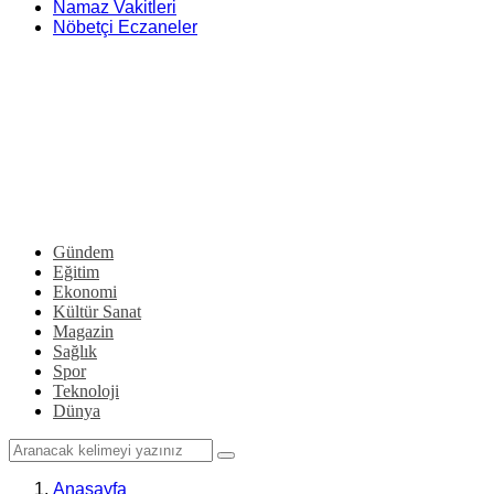
Namaz Vakitleri
Nöbetçi Eczaneler
Gündem
Eğitim
Ekonomi
Kültür Sanat
Magazin
Sağlık
Spor
Teknoloji
Dünya
Anasayfa