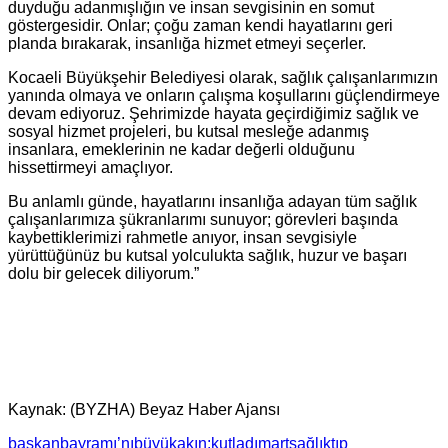
duyduğu adanmışlığın ve insan sevgisinin en somut
göstergesidir. Onlar; çoğu zaman kendi hayatlarını geri
planda bırakarak, insanlığa hizmet etmeyi seçerler.
Kocaeli Büyükşehir Belediyesi olarak, sağlık çalışanlarımızın
yanında olmaya ve onların çalışma koşullarını güçlendirmeye
devam ediyoruz. Şehrimizde hayata geçirdiğimiz sağlık ve
sosyal hizmet projeleri, bu kutsal mesleğe adanmış
insanlara, emeklerinin ne kadar değerli olduğunu
hissettirmeyi amaçlıyor.
Bu anlamlı günde, hayatlarını insanlığa adayan tüm sağlık
çalışanlarımıza şükranlarımı sunuyor; görevleri başında
kaybettiklerimizi rahmetle anıyor, insan sevgisiyle
yürüttüğünüz bu kutsal yolculukta sağlık, huzur ve başarı
dolu bir gelecek diliyorum.”
Kaynak: (BYZHA) Beyaz Haber Ajansı
başkan
bayramı’nı
büyükakın:
kutladı
mart
sağlık
tıp