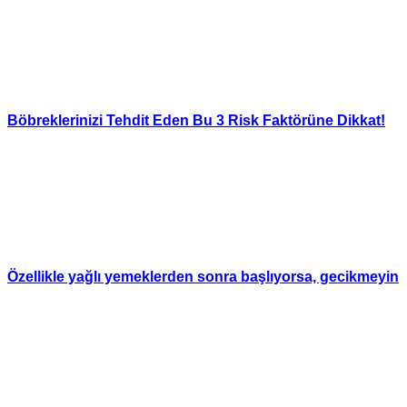
Böbreklerinizi Tehdit Eden Bu 3 Risk Faktörüne Dikkat!
Özellikle yağlı yemeklerden sonra başlıyorsa, gecikmeyin