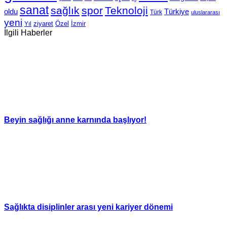
sanat
sağlık
spor
Teknoloji
oldu
Türkiye
Türk
uluslararası
yeni
Özel
İzmir
Yıl
ziyaret
İlgili Haberler
Beyin sağlığı anne karnında başlıyor!
Sağlıkta disiplinler arası yeni kariyer dönemi