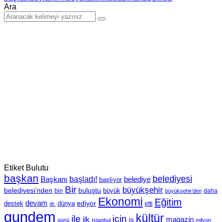
Ara
Etiket Bulutu
başkan
belediyesi
Başkanı
başladı!
belediye
başlıyor
Bir
büyükşehir
belediyesi’nden
buluştu
büyük
bin
daha
büyükşehir’den
Ekonomi
Eğitim
devam
ediyor
dünya
destek
etti
dr.
gundem
kültür
için
ile
ilk
magazin
iş
günü
Istanbul
milyon