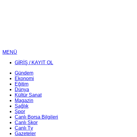
MENÜ
GİRİŞ / KAYIT OL
Gündem
Ekonomi
Eğitim
Dünya
Kültür Sanat
Magazin
Sağlık
Spor
Canlı Borsa Bilgileri
Canlı Skor
Canlı Tv
Gazeteler