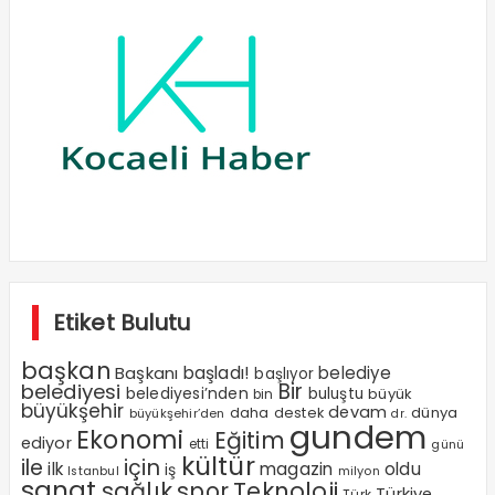
Etiket Bulutu
başkan
Başkanı
başladı!
belediye
başlıyor
Bir
belediyesi
belediyesi’nden
buluştu
büyük
bin
büyükşehir
devam
dünya
daha
destek
büyükşehir’den
dr.
gundem
Ekonomi
Eğitim
ediyor
etti
günü
kültür
ile
için
ilk
magazin
oldu
iş
milyon
Istanbul
sanat
sağlık
spor
Teknoloji
Türkiye
Türk