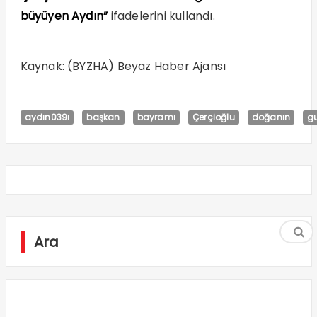
büyüyen Aydın”
ifadelerini kullandı.
Kaynak: (BYZHA) Beyaz Haber Ajansı
aydın039ı
başkan
bayramı
Çerçioğlu
doğanın
g
Ara