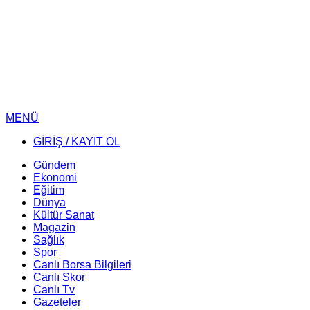
MENÜ
GİRİŞ / KAYIT OL
Gündem
Ekonomi
Eğitim
Dünya
Kültür Sanat
Magazin
Sağlık
Spor
Canlı Borsa Bilgileri
Canlı Skor
Canlı Tv
Gazeteler