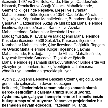
ilçesinde 1897 ve 376 Sokaklarda, Hürriyet Caddesi’nde,
Hisarcık, Demirciler ve Aşağı Yakacık Mahallelerinde,
Germencik ilçesinde Neşetiye, Meşeli ve Turanlar
Mahallelerinde, Söke ilçesinde 1354. Cadde’de, Ağaçlı,
Yeşilköy ve Köprüalan Mahallelerinde, Buharkent ilçesinde
Çağlayan Caddesi’nde, Aktaş ve Muratdağı Mahallelerinde,
İncirliova ilçesinde Acarlar, Sandıklı ve Arzular
Mahallelerinde, Sultanhisar ilçesinde Uzunlar,
Malgaçmustafa, Kılavuzlar ve Malgaçemir Mahallelerinde,
Kuşadası ilçesinde 3538 Sokak’ta, Karacasu ilçesinde
Karabağlar Mahallesi’nde, Çine ilçesinde Çöğürlük, Topçam
ve Ovacık Mahallelerinde, Koçarlı ilçesinde Çakmar
Mahallesi’nde, Bozdoğan ilçesinde Alhisar Mahallesi’nde,
Kuyucak ilçesinde Sarıcaova, Taşoluk ve İğdecik
Mahallelerinde eş zamanlı olarak yürütülüyor. Bölgelerde yol
yüzeyleri yenilenirken, trafik güvenliğinin artırılmasına
yönelik uygulamalar da gerçekleştiriliyor.
Aydın Büyükşehir Belediye Başkanı Özlem Çerçioğlu, kent
genelinde çalışmaların devam edeceğini
belirterek,
“İlçelerimizin tamamında eş zamanlı olarak
gerçekleştirdiğimiz çalışmalarımızı sürdürüyoruz.
Aydınımız için çalışıyor, hemşehrilerimizi hizmetlerimizle
buluşturmayı sürdürüyoruz. Yatırım ve projelerimize hız
kesmeden devam edeceğiz”
ifadelerini kullandı.