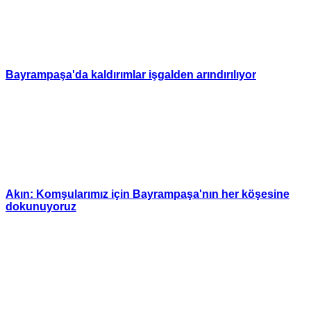
Bayrampaşa'da kaldırımlar işgalden arındırılıyor
Akın: Komşularımız için Bayrampaşa'nın her köşesine
dokunuyoruz