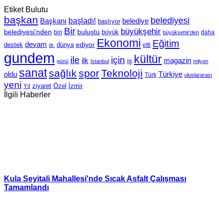
Etiket Bulutu
başkan
belediyesi
Başkanı
başladı!
belediye
başlıyor
Bir
büyükşehir
belediyesi’nden
buluştu
büyük
bin
daha
büyükşehir’den
Ekonomi
Eğitim
devam
ediyor
dünya
destek
etti
dr.
gundem
kültür
için
ile
ilk
magazin
iş
günü
Istanbul
milyon
sanat
sağlık
spor
Teknoloji
oldu
Türkiye
Türk
uluslararası
yeni
Özel
İzmir
Yıl
ziyaret
İlgili Haberler
Kula Seyitali Mahallesi'nde Sıcak Asfalt Çalışması
Tamamlandı