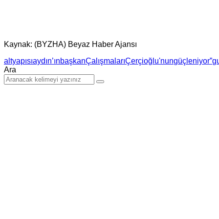
Kaynak: (BYZHA) Beyaz Haber Ajansı
altyapısı
aydın’ın
başkan
Çalışmaları
Çerçioğlu'nun
güçleniyor”
g
Ara