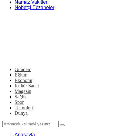
Namaz Vakitleri
Nöbetçi Eczaneler
Gündem
Eğitim
Ekonomi
Kültür Sanat
Magazin
Sağlık
Spor
Teknoloji
Dünya
Anasayfa