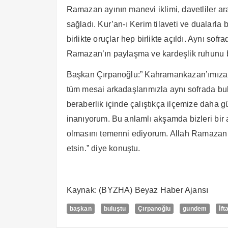
Ramazan ayının manevi iklimi, davetliler a
sağladı. Kur’an-ı Kerim tilaveti ve dualar
birlikte oruçlar hep birlikte açıldı. Aynı sof
Ramazan’ın paylaşma ve kardeşlik ruhunu bi
Başkan Çırpanoğlu:” Kahramankazan’ımız
tüm mesai arkadaşlarımızla aynı sofrada bu
beraberlik içinde çalıştıkça ilçemize daha 
inanıyorum. Bu anlamlı akşamda bizleri bir
olmasını temenni ediyorum. Allah Ramazan’ı
etsin.” diye konuştu.
Kaynak: (BYZHA) Beyaz Haber Ajansı
başkan
buluştu
Çırpanoğlu
gundem
İft