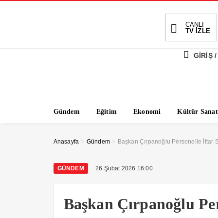
CANLI
TV İZLE
GİRİŞ /
Gündem
Eğitim
Ekonomi
Kültür Sanat
>
>
Anasayfa
Gündem
Başkan Çırpanoğlu Personelle İftar 
GÜNDEM
26 Şubat 2026 16:00
Başkan Çırpanoğlu Per