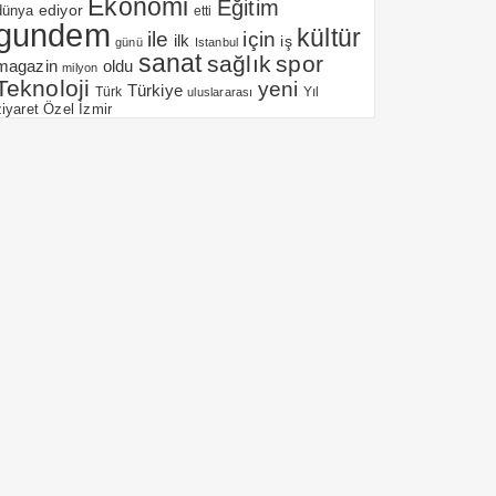
Ekonomi
Eğitim
ediyor
dünya
etti
gundem
kültür
için
ile
ilk
iş
günü
Istanbul
sanat
sağlık
spor
magazin
oldu
milyon
Teknoloji
yeni
Türkiye
Yıl
Türk
uluslararası
Özel
İzmir
ziyaret