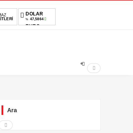
DOLAR
MAZ
İTLERİ
47,5864
%
EURO
54,9315
%
ALTIN
6,485,21
%-0,17
BIST
1.690,69
-0.34%
°
Ara