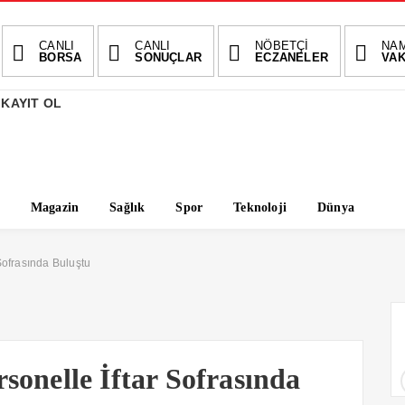
CANLI
CANLI
NÖBETÇİ
NA
BORSA
SONUÇLAR
ECZANELER
VAK
 KAYIT OL
Magazin
Sağlık
Spor
Teknoloji
Dünya
Sofrasında Buluştu
sonelle İftar Sofrasında