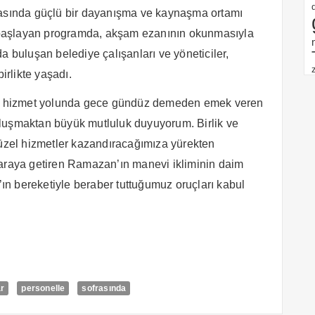
rasında güçlü bir dayanışma ve kaynaşma ortamı
la başlayan programda, akşam ezanının okunmasıyla
rada buluşan belediye çalışanları ve yöneticiler,
rlikte yaşadı.
a hizmet yolunda gece gündüz demeden emek veren
luşmaktan büyük mutluluk duyuyorum. Birlik ve
güzel hizmetler kazandıracağımıza yürekten
 araya getiren Ramazan’ın manevi ikliminin daim
n bereketiyle beraber tuttuğumuz oruçları kabul
ar
personelle
sofrasında