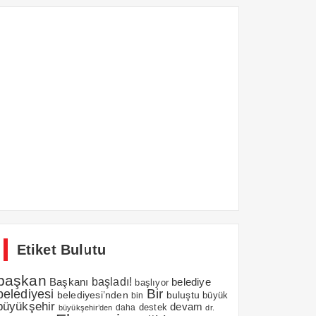
Etiket Bulutu
başkan
Başkanı
başladı!
belediye
başlıyor
belediyesi
Bir
belediyesi’nden
buluştu
büyük
bin
büyükşehir
devam
daha
destek
büyükşehir’den
dr.