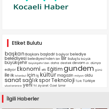
Etiket Bulutu
başkan
Başkanı
başladı!
belediye
başlıyor
Bir
belediyesi
belediyesi’nden
buluştu
büyük
bin
büyükşehir
devam
dünya
daha
destek
büyükşehir’den
dr.
gundem
Ekonomi
Eğitim
ediyor
etti
günü
kültür
ile
için
ilk
magazin
oldu
iş
milyon
Istanbul
sanat
sağlık
spor
Teknoloji
Türkiye
Türk
yeni
Özel
Yıl
ziyaret
İzmir
uluslararası
İlgili Haberler