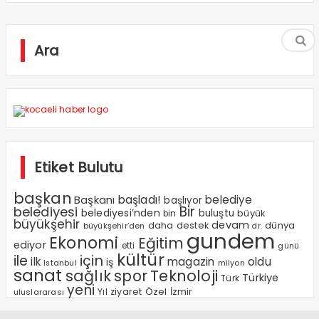
Ara
Etiket Bulutu
başkan
Başkanı
başladı!
belediye
başlıyor
Bir
belediyesi
belediyesi’nden
buluştu
büyük
bin
büyükşehir
devam
dünya
daha
destek
büyükşehir’den
dr.
gundem
Ekonomi
Eğitim
ediyor
etti
günü
kültür
ile
için
ilk
magazin
oldu
iş
milyon
Istanbul
sanat
sağlık
spor
Teknoloji
Türkiye
Türk
yeni
Özel
Yıl
ziyaret
İzmir
uluslararası