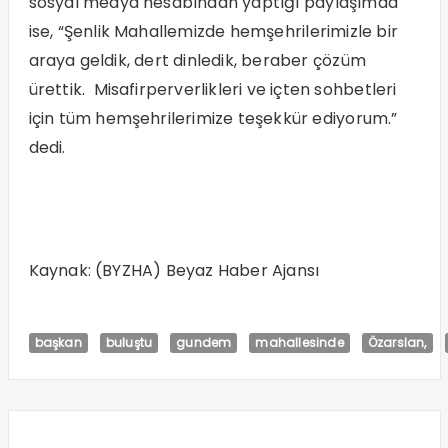
sosyal medya hesabından yaptığı paylaşımda
ise, “Şenlik Mahallemizde hemşehrilerimizle bir
araya geldik, dert dinledik, beraber çözüm
ürettik. Misafirperverlikleri ve içten sohbetleri
için tüm hemşehrilerimize teşekkür ediyorum.”
dedi.
Kaynak: (BYZHA) Beyaz Haber Ajansı
başkan
buluştu
gundem
mahallesinde
Özarslan,