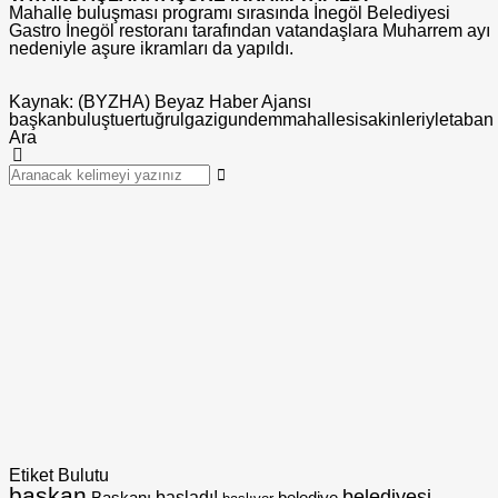
Mahalle buluşması programı sırasında İnegöl Belediyesi
Gastro İnegöl restoranı tarafından vatandaşlara Muharrem ayı
nedeniyle aşure ikramları da yapıldı.
Kaynak: (BYZHA) Beyaz Haber Ajansı
başkan
buluştu
ertuğrulgazi
gundem
mahallesi
sakinleriyle
taban
Ara
Etiket Bulutu
başkan
belediyesi
Başkanı
başladı!
belediye