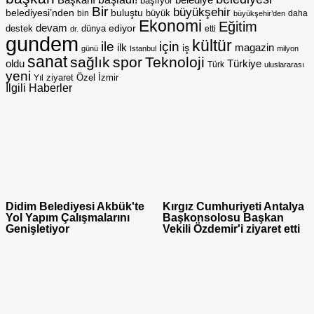
başlıyor
Bir
büyükşehir
belediyesi’nden
buluştu
büyük
bin
daha
büyükşehir’den
Ekonomi
Eğitim
devam
ediyor
dünya
destek
etti
dr.
gundem
kültür
için
ile
ilk
magazin
iş
günü
Istanbul
milyon
sanat
sağlık
spor
Teknoloji
oldu
Türkiye
Türk
uluslararası
yeni
Özel
İzmir
Yıl
ziyaret
İlgili Haberler
Didim Belediyesi Akbük'te
Kırgız Cumhuriyeti Antalya
Yol Yapım Çalışmalarını
Başkonsolosu Başkan
Genişletiyor
Vekili Özdemir'i ziyaret etti