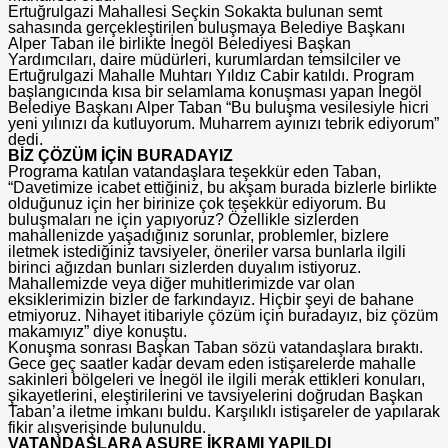
Ertuğrulgazi Mahallesi Seçkin Sokakta bulunan semt
sahasında gerçekleştirilen buluşmaya Belediye Başkanı
Alper Taban ile birlikte İnegöl Belediyesi Başkan
Yardımcıları, daire müdürleri, kurumlardan temsilciler ve
Ertuğrulgazi Mahalle Muhtarı Yıldız Cabir katıldı. Program
başlangıcında kısa bir selamlama konuşması yapan İnegöl
Belediye Başkanı Alper Taban “Bu buluşma vesilesiyle hicri
yeni yılınızı da kutluyorum. Muharrem ayınızı tebrik ediyorum”
dedi.
BİZ ÇÖZÜM İÇİN BURADAYIZ
Programa katılan vatandaşlara teşekkür eden Taban,
“Davetimize icabet ettiğiniz, bu akşam burada bizlerle birlikte
olduğunuz için her birinize çok teşekkür ediyorum. Bu
buluşmaları ne için yapıyoruz? Özellikle sizlerden
mahallenizde yaşadığınız sorunlar, problemler, bizlere
iletmek istediğiniz tavsiyeler, öneriler varsa bunlarla ilgili
birinci ağızdan bunları sizlerden duyalım istiyoruz.
Mahallemizde veya diğer muhitlerimizde var olan
eksiklerimizin bizler de farkındayız. Hiçbir şeyi de bahane
etmiyoruz. Nihayet itibariyle çözüm için buradayız, biz çözüm
makamıyız” diye konuştu.
Konuşma sonrası Başkan Taban sözü vatandaşlara bıraktı.
Gece geç saatler kadar devam eden istişarelerde mahalle
sakinleri bölgeleri ve İnegöl ile ilgili merak ettikleri konuları,
şikayetlerini, eleştirilerini ve tavsiyelerini doğrudan Başkan
Taban’a iletme imkanı buldu. Karşılıklı istişareler de yapılarak
fikir alışverişinde bulunuldu.
VATANDAŞLARA AŞURE İKRAMI YAPILDI