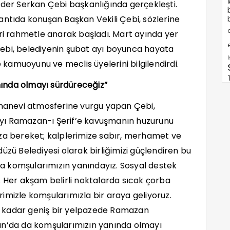
nder Serkan Çebi başkanlığında gerçekleşti.
antıda konuşan Başkan Vekili Çebi, sözlerine
eri rahmetle anarak başladı. Mart ayında yer
e
ebi, belediyenin şubat ayı boyunca hayata
e kamuoyunu ve meclis üyelerini bilgilendirdi.
ında olmayı sürdüreceğiz”
anevi atmosferine vurgu yapan Çebi,
yı Ramazan-ı Şerif’e kavuşmanın huzurunu
ıza bereket; kalplerimize sabır, merhamet ve
üzü Belediyesi olarak birliğimizi güçlendiren bu
a komşularımızın yanındayız. Sosyal destek
ık. Her akşam belirli noktalarda sıcak çorba
imizle komşularımızla bir araya geliyoruz.
 kadar geniş bir yelpazede Ramazan
an’da da komşularımızın yanında olmayı