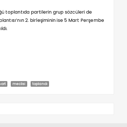
 toplantıda partilerin grup sözcüleri de
plantısı’nın 2. birleşiminin ise 5 Mart Perşembe
ldı.
art
meclisi
toplandı