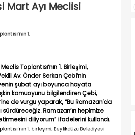
i Mart Ayı Meclisi
lantısı’nın 1.
eclis Toplantısı’nın 1. Birleşimi,
ekili Av. Önder Serkan Çebi’nin
iyenin şubat ayı boyunca hayata
işkin kamuoyunu bilgilendiren Çebi,
ine de vurgu yaparak, “Bu Ramazan’da
ı sürdüreceğiz. Ramazan’ın hepimize
tirmesini diliyorum” ifadelerini kullandı.
antısı’nın 1. birleşimi, Beylikdüzü Belediyesi