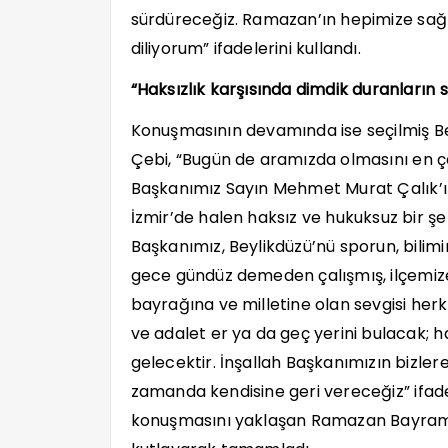
sürdüreceğiz. Ramazan’ın hepimize sağlı
diliyorum” ifadelerini kullandı.
“Haksızlık karşısında dimdik duranların s
Konuşmasının devamında ise seçilmiş B
Çebi, “Bugün de aramızda olmasını en çok
Başkanımız Sayın Mehmet Murat Çalık’ı
İzmir’de halen haksız ve hukuksuz bir ş
Başkanımız, Beylikdüzü’nü sporun, bilim
gece gündüz demeden çalışmış, ilçemize
bayrağına ve milletine olan sevgisi herk
ve adalet er ya da geç yerini bulacak; ha
gelecektir. İnşallah Başkanımızın bizler
zamanda kendisine geri vereceğiz” ifadel
konuşmasını yaklaşan Ramazan Bayramı