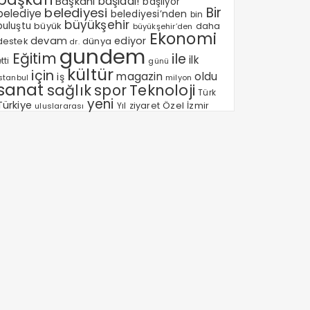
Başkanı
başladı!
başlıyor
Bir
belediyesi
belediye
belediyesi’nden
bin
büyükşehir
buluştu
büyük
daha
büyükşehir’den
Ekonomi
devam
ediyor
dünya
destek
dr.
gundem
Eğitim
ile
ilk
tti
günü
kültür
için
magazin
oldu
iş
milyon
Istanbul
sanat
sağlık
spor
Teknoloji
Türk
yeni
Türkiye
Özel
Yıl
ziyaret
İzmir
uluslararası