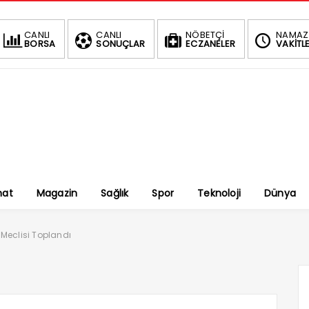
CANLI
CANLI
NÖBETÇİ
NAMAZ
BORSA
SONUÇLAR
ECZANELER
VAKİTLE
nat
Magazin
Sağlık
Spor
Teknoloji
Dünya
 Meclisi Toplandı