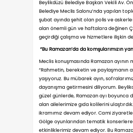
Beylikdüzü Belediye Başkan Vekili Av. Ö
Belediye Meclis Salonu’nda yapılan topl
şubat ayında şehit olan polis ve askerl
alan önemli gün ve haftalara değinen Ç
geçirdiği çalışma ve hizmetlere ilişkin d
“Bu Ramazan’da da komşularımızın yan
Meclis konuşmasında Ramazan ayının m
“Rahmetin, bereketin ve paylaşmanın a
yaşıyoruz. Bu mübarek ayın, sofralarım
dayanışma getirmesini diliyorum. Beylikd
güzel günlerde, Ramazan ayı boyunca d
alan ailelerimize gıda kolilerini ulaştırd
ikramımız devam ediyor. Cami ziyaretler
Gölge oyunlarından tematik konserlere
etkinliklerimiz devam ediyor. Bu Ramaz