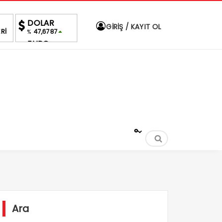
DOLAR
GİRİŞ / KAYIT OL
Rİ
47,6787
%
EURO
55,1254
%
ALTIN
6,660,55
%2,59
BIST
1.690,16
-0.03%
°
Ara