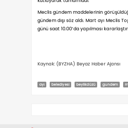
kutlayarak tamamladı.
Meclis gündem maddelerinin görüşüldüğü
gündem dışı söz aldı. Mart ayı Meclis To
günü saat 10.00’da yapılması kararlaştırı
Kaynak: (BYZHA) Beyaz Haber Ajansı
ayı
belediyesi
beylikdüzü
gundem
m