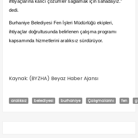
ihtiyaçlarına kalıcı çözümler sağlamak için sahadayız.”
dedi.
Burhaniye Belediyesi Fen İşleri Müdürlüğü ekipleri,
ihtiyaçlar doğrultusunda belirlenen çalışma programı
kapsamında hizmetlerini aralıksız sürdürüyor.
Kaynak: (BYZHA) Beyaz Haber Ajansı
aralıksız
belediyesi
burhaniye
Çalışmalarını
fen
g