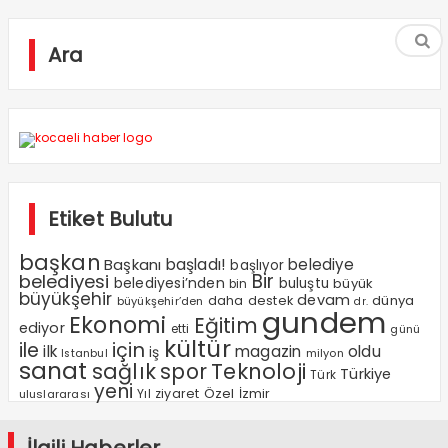
Ara
Etiket Bulutu
başkan
Başkanı
başladı!
belediye
başlıyor
Bir
belediyesi
belediyesi’nden
buluştu
büyük
bin
büyükşehir
devam
dünya
daha
destek
büyükşehir’den
dr.
gundem
Ekonomi
Eğitim
ediyor
etti
günü
kültür
ile
için
ilk
magazin
oldu
iş
milyon
Istanbul
sanat
sağlık
spor
Teknoloji
Türkiye
Türk
yeni
Özel
Yıl
ziyaret
İzmir
uluslararası