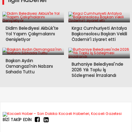
İlgili Haberler
Didim Belediyesi Akbük'te
Kırgız Cumhuriyeti Antalya
Yol Yapım Çalışmalarını
Başkonsolosu Başkan Vekili
Genişletiyor
Özdemir'i ziyaret etti
Başkan Aydın
Burhaniye Belediyesi'nde
Osmangazi'nin Nabzını
2026 Yılı Toplu İş
Sahada Tuttu
Sözleşmesi İmzalandı
BİZİ TAKİP EDİN