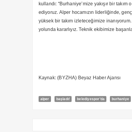
kullandı: “Burhaniye’mize yakışır bir takım
ediyoruz. Alper hocamızın liderliğinde, ge
yüksek bir takım izleteceğimize inanıyorum
yolunda kararlıyız. Teknik ekibimize başarıla
Kaynak: (BYZHA) Beyaz Haber Ajansı
alper
başladı!
belediyespor’da
burhaniye