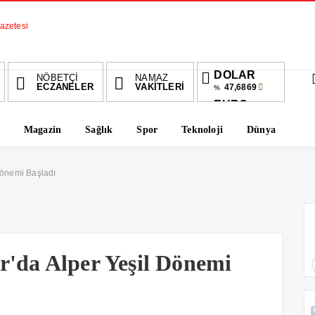
DOLAR
NÖBETÇİ
NAMAZ
ECZANELER
VAKİTLERİ
47,6869
%
EURO
55,1921
%
Magazin
Sağlık
Spor
Teknoloji
Dünya
ALTIN
6,652,66
%2,47
BIST
Dönemi Başladı
1.690,16
-0.03%
r'da Alper Yeşil Dönemi