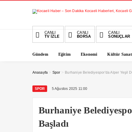
CANLI
CANLI
CANLI
TV İZLE
BORSA
SONUÇLAR
Gündem
Eğitim
Ekonomi
Kültür Sanat
>
>
Anasayfa
Spor
Burhaniye Belediyespor'da Alper Yeşil 
SPOR
5 Ağustos 2025 11:00
Burhaniye Belediyespo
Başladı