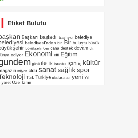
Etiket Bulutu
başkan
Başkanı
başladı!
belediye
başlıyor
belediyesi
Bir
belediyesi’nden
buluştu
büyük
bin
büyükşehir
devam
daha
destek
büyükşehir’den
dr.
Ekonomi
Eğitim
ediyor
dünya
etti
gundem
kültür
için
ile
ilk
iş
günü
Istanbul
sanat
sağlık
spor
magazin
oldu
milyon
Teknoloji
yeni
Türkiye
Yıl
Türk
uluslararası
Özel
İzmir
ziyaret