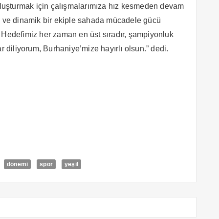
 oluşturmak için çalışmalarımıza hız kesmeden devam
nç ve dinamik bir ekiple sahada mücadele gücü
. Hedefimiz her zaman en üst sıradır, şampiyonluk
r diliyorum, Burhaniye’mize hayırlı olsun.” dedi.
dönemi
spor
yeşil