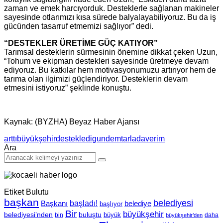
zaman ve emek harcıyorduk. Desteklerle sağlanan makineler
sayesinde otlarımızı kısa sürede balyalayabiliyoruz. Bu da iş
gücünden tasarruf etmemizi sağlıyor” dedi.
“DESTEKLER ÜRETİME GÜÇ KATIYOR”
Tarımsal desteklerin sürmesinin önemine dikkat çeken Uzun,
“Tohum ve ekipman destekleri sayesinde üretmeye devam
ediyoruz. Bu katkılar hem motivasyonumuzu artırıyor hem de
tarıma olan ilgimizi güçlendiriyor. Desteklerin devam
etmesini istiyoruz” şeklinde konuştu.
Kaynak: (BYZHA) Beyaz Haber Ajansı
arttı
büyükşehir
destekledi
gundem
tarlada
verim
Ara
Etiket Bulutu
başkan
belediyesi
Başkanı
başladı!
belediye
başlıyor
Bir
büyükşehir
belediyesi’nden
buluştu
büyük
bin
daha
büyükşehir’den