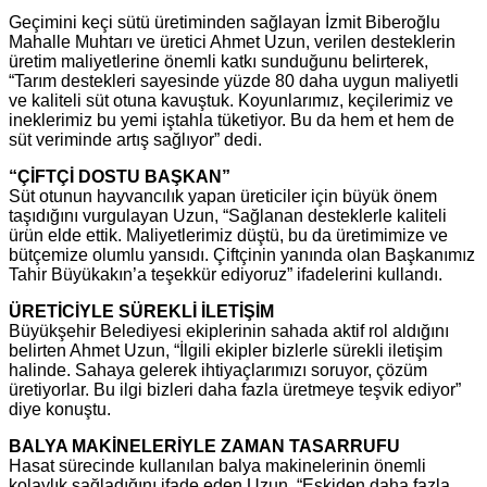
Geçimini keçi sütü üretiminden sağlayan İzmit Biberoğlu
Mahalle Muhtarı ve üretici Ahmet Uzun, verilen desteklerin
üretim maliyetlerine önemli katkı sunduğunu belirterek,
“Tarım destekleri sayesinde yüzde 80 daha uygun maliyetli
ve kaliteli süt otuna kavuştuk. Koyunlarımız, keçilerimiz ve
ineklerimiz bu yemi iştahla tüketiyor. Bu da hem et hem de
süt veriminde artış sağlıyor” dedi.
“ÇİFTÇİ DOSTU BAŞKAN”
Süt otunun hayvancılık yapan üreticiler için büyük önem
taşıdığını vurgulayan Uzun, “Sağlanan desteklerle kaliteli
ürün elde ettik. Maliyetlerimiz düştü, bu da üretimimize ve
bütçemize olumlu yansıdı. Çiftçinin yanında olan Başkanımız
Tahir Büyükakın’a teşekkür ediyoruz” ifadelerini kullandı.
ÜRETİCİYLE SÜREKLİ İLETİŞİM
Büyükşehir Belediyesi ekiplerinin sahada aktif rol aldığını
belirten Ahmet Uzun, “İlgili ekipler bizlerle sürekli iletişim
halinde. Sahaya gelerek ihtiyaçlarımızı soruyor, çözüm
üretiyorlar. Bu ilgi bizleri daha fazla üretmeye teşvik ediyor”
diye konuştu.
BALYA MAKİNELERİYLE ZAMAN TASARRUFU
Hasat sürecinde kullanılan balya makinelerinin önemli
kolaylık sağladığını ifade eden Uzun, “Eskiden daha fazla