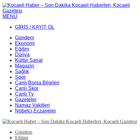
MENÜ
GİRİŞ / KAYIT OL
Gündem
Ekonomi
Eğitim
Dünya
Kültür Sanat
Magazin
Sağlık
Spor
Canlı Borsa Bilgileri
Canlı Skor
Canlı Tv
Gazeteler
Namaz Vakitleri
Nöbetçi Eczaneler
Gündem
Eğitim