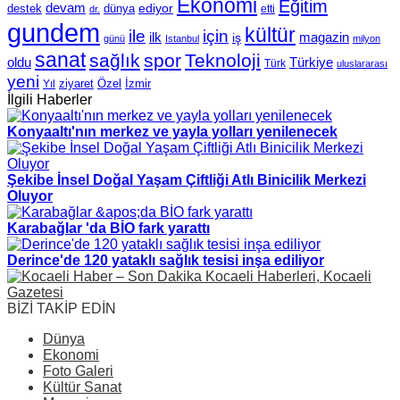
Ekonomi
Eğitim
devam
ediyor
dünya
destek
etti
dr.
gundem
kültür
için
ile
ilk
magazin
iş
günü
Istanbul
milyon
sanat
sağlık
spor
Teknoloji
oldu
Türkiye
Türk
uluslararası
yeni
Özel
İzmir
Yıl
ziyaret
İlgili Haberler
Konyaaltı'nın merkez ve yayla yolları yenilenecek
Şekibe İnsel Doğal Yaşam Çiftliği Atlı Binicilik Merkezi
Oluyor
Karabağlar 'da BİO fark yarattı
Derince'de 120 yataklı sağlık tesisi inşa ediliyor
BİZİ TAKİP EDİN
Dünya
Ekonomi
Foto Galeri
Kültür Sanat