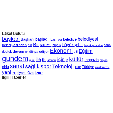
Etiket Bulutu
başkan
belediyesi
Başkanı
başladı!
belediye
başlıyor
Bir
büyükşehir
belediyesi’nden
buluştu
büyük
bin
daha
büyükşehir’den
Ekonomi
Eğitim
devam
ediyor
dünya
destek
etti
dr.
gundem
kültür
için
ile
ilk
magazin
iş
günü
Istanbul
milyon
sanat
sağlık
spor
Teknoloji
oldu
Türkiye
Türk
uluslararası
yeni
Özel
İzmir
Yıl
ziyaret
İlgili Haberler