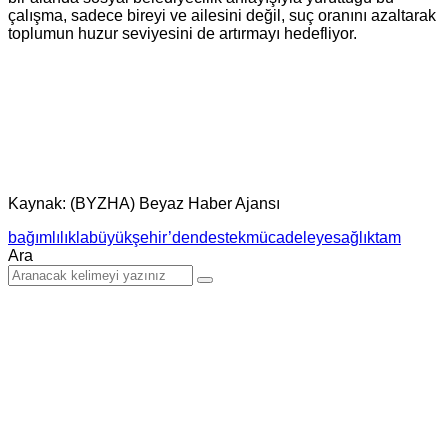
çalışma, sadece bireyi ve ailesini değil, suç oranını azaltarak
toplumun huzur seviyesini de artırmayı hedefliyor.
Kaynak: (BYZHA) Beyaz Haber Ajansı
bağımlılıkla
büyükşehir’den
destek
mücadeleye
sağlık
tam
Ara