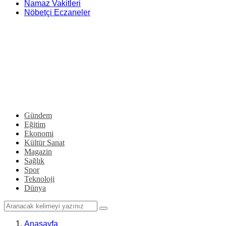
Namaz Vakitleri
Nöbetçi Eczaneler
Gündem
Eğitim
Ekonomi
Kültür Sanat
Magazin
Sağlık
Spor
Teknoloji
Dünya
Anasayfa