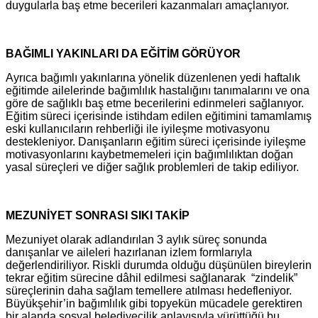
duygularla baş etme becerileri kazanmaları amaçlanıyor.
BAĞIMLI YAKINLARI DA EĞİTİM GÖRÜYOR
Ayrıca bağımlı yakınlarına yönelik düzenlenen yedi haftalık
eğitimde ailelerinde bağımlılık hastalığını tanımalarını ve ona
göre de sağlıklı baş etme becerilerini edinmeleri sağlanıyor.
Eğitim süreci içerisinde istihdam edilen eğitimini tamamlamış
eski kullanıcıların rehberliği ile iyileşme motivasyonu
destekleniyor. Danışanların eğitim süreci içerisinde iyileşme
motivasyonlarını kaybetmemeleri için bağımlılıktan doğan
yasal süreçleri ve diğer sağlık problemleri de takip ediliyor.
MEZUNİYET SONRASI SIKI TAKİP
Mezuniyet olarak adlandırılan 3 aylık süreç sonunda
danışanlar ve aileleri hazırlanan izlem formlarıyla
değerlendiriliyor. Riskli durumda olduğu düşünülen bireylerin
tekrar eğitim sürecine dâhil edilmesi sağlanarak “zindelik”
süreçlerinin daha sağlam temellere atılması hedefleniyor.
Büyükşehir’in bağımlılık gibi topyekün mücadele gerektiren
bir alanda sosyal belediyecilik anlayışıyla yürüttüğü bu