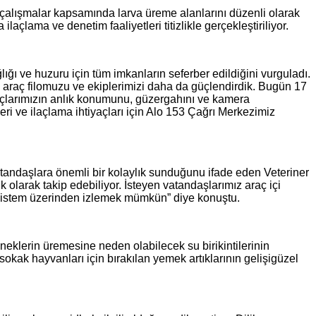
çalışmalar kapsamında larva üreme alanlarını düzenli olarak
ilaçlama ve denetim faaliyetleri titizlikle gerçekleştiriliyor.
ı ve huzuru için tüm imkanların seferber edildiğini vurguladı.
 araç filomuzu ve ekiplerimizi daha da güçlendirdik. Bugün 17
açlarımızın anlık konumunu, güzergahını ve kamera
ri ve ilaçlama ihtiyaçları için Alo 153 Çağrı Merkezimiz
atandaşlara önemli bir kolaylık sunduğunu ifade eden Veteriner
olarak takip edebiliyor. İsteyen vatandaşlarımız araç içi
u sistem üzerinden izlemek mümkün” diye konuştu.
neklerin üremesine neden olabilecek su birikintilerinin
okak hayvanları için bırakılan yemek artıklarının gelişigüzel