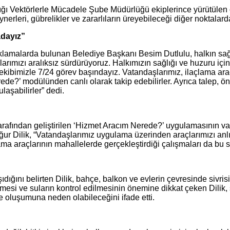
lığı Vektörlerle Mücadele Şube Müdürlüğü ekiplerince yürütülen 
nerleri, gübrelikler ve zararlıların üreyebileceği diğer noktalarda 
adayız”
lamalarda bulunan Belediye Başkanı Besim Dutlulu, halkın sağlığ
ımızı aralıksız sürdürüyoruz. Halkımızın sağlığı ve huzuru için
kibimizle 7/24 görev başındayız. Vatandaşlarımız, ilaçlama ar
e?’ modülünden canlı olarak takip edebilirler. Ayrıca talep, öne
aşabilirler” dedi.
arafından geliştirilen ‘Hizmet Aracım Nerede?’ uygulamasının v
r Dilik, “Vatandaşlarımız uygulama üzerinden araçlarımızı anlık 
lama araçlarının mahallelerde gerçekleştirdiği çalışmaları da b
ğını belirten Dilik, bahçe, balkon ve evlerin çevresinde sivrisi
esi ve suların kontrol edilmesinin önemine dikkat çeken Dilik, s
 oluşumuna neden olabileceğini ifade etti.