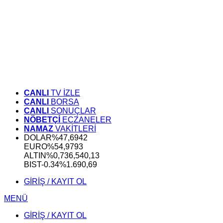
CANLI
TV İZLE
CANLI
BORSA
CANLI
SONUÇLAR
NÖBETÇİ
ECZANELER
NAMAZ
VAKİTLERİ
DOLAR
%
47,6942
EURO
%
54,9793
ALTIN
%0,73
6,540,13
BIST
-0.34%
1.690,69
GİRİŞ / KAYIT OL
MENÜ
GİRİŞ / KAYIT OL