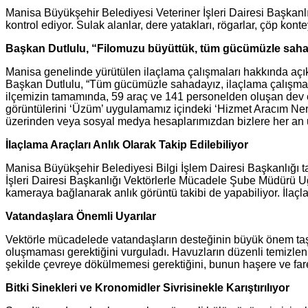
Manisa Büyükşehir Belediyesi Veteriner İşleri Dairesi Başkan
kontrol ediyor. Sulak alanlar, dere yatakları, rögarlar, çöp kontey
Başkan Dutlulu, “Filomuzu büyüttük, tüm gücümüzle sah
Manisa genelinde yürütülen ilaçlama çalışmaları hakkında açık
Başkan Dutlulu, “Tüm gücümüzle sahadayız, ilaçlama çalışmalar
ilçemizin tamamında, 59 araç ve 141 personelden oluşan dev e
görüntülerini ‘Üzüm’ uygulamamız içindeki ‘Hizmet Aracım Nered
üzerinden veya sosyal medya hesaplarımızdan bizlere her an ul
İlaçlama Araçları Anlık Olarak Takip Edilebiliyor
Manisa Büyükşehir Belediyesi Bilgi İşlem Dairesi Başkanlığı t
İşleri Dairesi Başkanlığı Vektörlerle Mücadele Şube Müdürü Uğu
kameraya bağlanarak anlık görüntü takibi de yapabiliyor. İlaç
Vatandaşlara Önemli Uyarılar
Vektörle mücadelede vatandaşların desteğinin büyük önem taşıdı
oluşmaması gerektiğini vurguladı. Havuzların düzenli temizlenm
şekilde çevreye dökülmemesi gerektiğini, bunun haşere ve fare
Bitki Sinekleri ve Kronomidler Sivrisinekle Karıştırılıyor