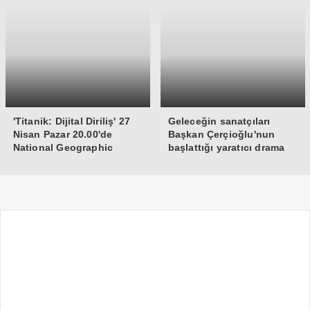
'Titanik: Dijital Diriliş' 27
Geleceğin sanatçıları
Nisan Pazar 20.00'de
Başkan Çerçioğlu'nun
National Geographic
başlattığı yaratıcı drama
Ekranlarında!
atölyesi ile yetişiyor