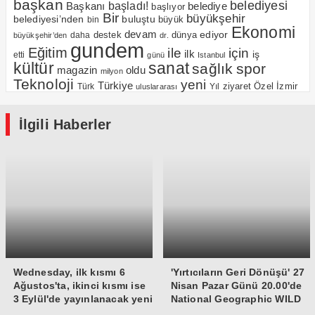
başkan
belediyesi
Başkanı
başladı!
belediye
başlıyor
Bir
büyükşehir
belediyesi’nden
buluştu
büyük
bin
Ekonomi
devam
ediyor
dünya
daha
destek
büyükşehir’den
dr.
gundem
Eğitim
için
ile
ilk
iş
etti
günü
Istanbul
kültür
sanat
sağlık
spor
magazin
oldu
milyon
Teknoloji
yeni
Türkiye
Özel
İzmir
Yıl
ziyaret
Türk
uluslararası
İlgili Haberler
Wednesday, ilk kısmı 6
'Yırtıcıların Geri Dönüşü' 27
Ağustos'ta, ikinci kısmı ise
Nisan Pazar Günü 20.00'de
3 Eylül'de yayınlanacak yeni
National Geographic WILD
sezonuyla geri dönüyor
Ekranlarında!