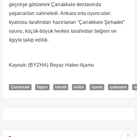
geçmişe götürerek Çanakkale destanında
yaşananları sahneledi. Ankara orta oyuncuları
tiyatrosu tarafından hazırlanan “Çanakkale Şehadet”
oyunu, küçük-büyük herkes tarafından beğeni ve
ilgiyle takip edildi.
Kaynak: (BYZHA) Beyaz Haber Ajansı
Çanakkale
İlgiyle
izlendi
kültür
oyunu
şahaadet
s