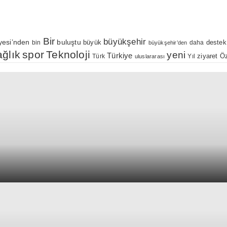
Bir
büyükşehir
yesi’nden
buluştu
büyük
bin
daha
destek
büyükşehir’den
ağlık
spor
Teknoloji
yeni
Türkiye
Öz
Yıl
ziyaret
Türk
uluslararası