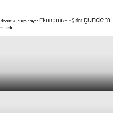
gundem
Ekonomi
Eğitim
devam
ediyor
dünya
etti
dr.
el
İzmir