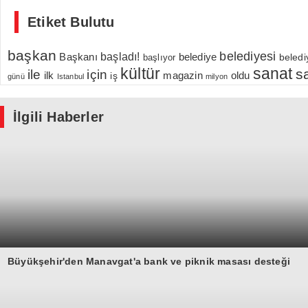
Etiket Bulutu
başkan
belediyesi
Başkanı
başladı!
belediye
beledi
başlıyor
kültür
sanat
s
için
ile
ilk
magazin
oldu
iş
günü
Istanbul
milyon
İlgili Haberler
Büyükşehir'den Manavgat'a bank ve piknik masası desteği