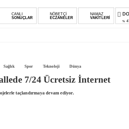
D
CANLI
NÖBETÇİ
NAMAZ
SONUÇLAR
ECZANELER
VAKİTLERİ
4
%
E
5
%
AL
%-0,
BI
Sağlık
Spor
Teknoloji
Dünya
-0.3
llede 7/24 Ücretsiz İnternet
projelerle taçlandırmaya devam ediyor.