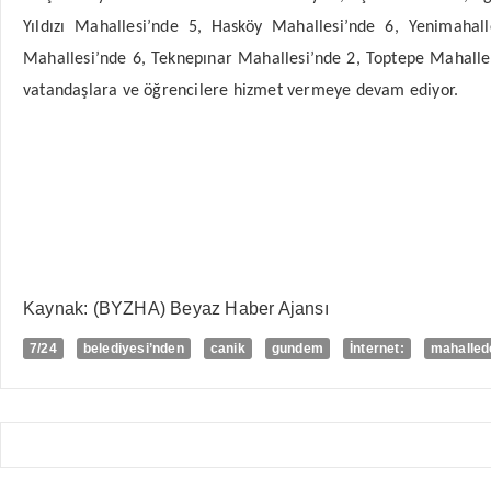
Yıldızı Mahallesi’nde 5, Hasköy Mahallesi’nde 6, Yenimahal
Mahallesi’nde 6, Teknepınar Mahallesi’nde 2, Toptepe Mahalles
vatandaşlara ve öğrencilere hizmet vermeye devam ediyor.
Kaynak: (BYZHA) Beyaz Haber Ajansı
7/24
belediyesi’nden
canik
gundem
İnternet:
mahalled