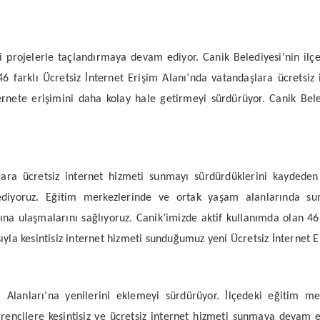
ni projelerle taçlandırmaya devam ediyor. Canik Belediyesi’nin ilç
e 46 farklı Ücretsiz İnternet Erişim Alanı’nda vatandaşlara ücretsi
nternete erişimini daha kolay hale getirmeyi sürdürüyor. Canik Bel
ara ücretsiz internet hizmeti sunmayı sürdürdüklerini kaydede
diyoruz. Eğitim merkezlerinde ve ortak yaşam alanlarında sun
ısına ulaşmalarını sağlıyoruz. Canik’imizde aktif kullanımda olan 4
sıyla kesintisiz internet hizmeti sunduğumuz yeni Ücretsiz İnternet
m Alanları’na yenilerini eklemeyi sürdürüyor. İlçedeki eğitim me
rencilere kesintisiz ve ücretsiz internet hizmeti sunmaya devam e