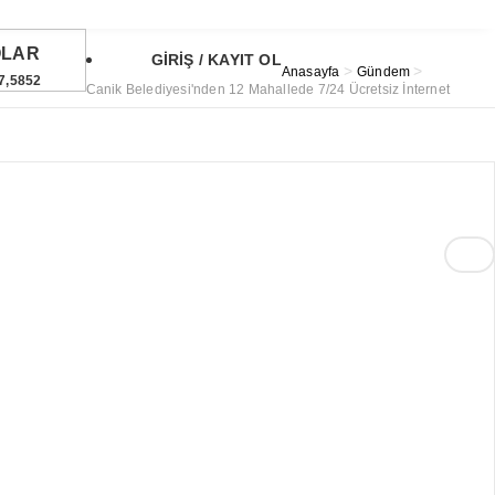
OLAR
GİRİŞ / KAYIT OL
>
>
Anasayfa
Gündem
7,5852
Canik Belediyesi'nden 12 Mahallede 7/24 Ücretsiz İnternet
URO
4,9249
TIN
6,488,72
11
°
ST
1.690,69
4%