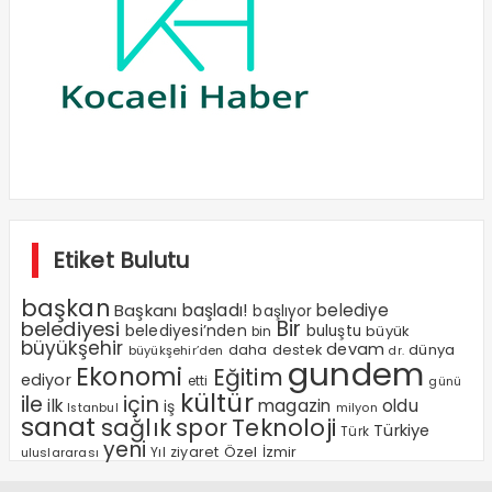
Etiket Bulutu
başkan
Başkanı
başladı!
belediye
başlıyor
Bir
belediyesi
belediyesi’nden
buluştu
büyük
bin
büyükşehir
devam
dünya
daha
destek
büyükşehir’den
dr.
gundem
Ekonomi
Eğitim
ediyor
etti
günü
kültür
ile
için
ilk
magazin
oldu
iş
milyon
Istanbul
sanat
sağlık
spor
Teknoloji
Türkiye
Türk
yeni
Özel
Yıl
ziyaret
İzmir
uluslararası