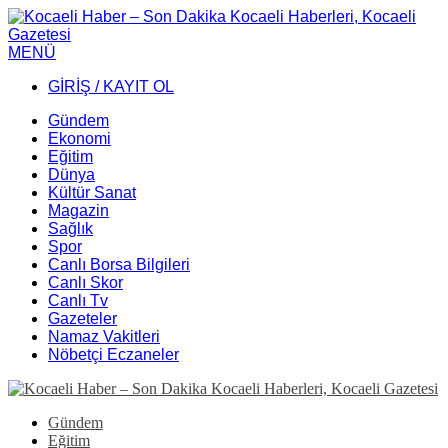
MENÜ
GİRİŞ / KAYIT OL
Gündem
Ekonomi
Eğitim
Dünya
Kültür Sanat
Magazin
Sağlık
Spor
Canlı Borsa Bilgileri
Canlı Skor
Canlı Tv
Gazeteler
Namaz Vakitleri
Nöbetçi Eczaneler
Gündem
Eğitim