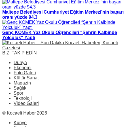
Maltepe Belediyesi Cumhuriyet Eğitim Merkezi'nin başarı
oranı yüzde 94,3
Genç KOMEK Yaz Okulu Öğrencileri “Şehrin Kalbinde
Yolculuk" Yaptı
BİZİ TAKİP EDİN
Dünya
Ekonomi
Foto Galeri
Kültür Sanat
Magazin
Sağlık
Spor
Teknoloji
Video Galeri
© Kocaeli Haber 2026
Künye