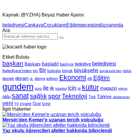
Kaynak: (BYZHA) Beyaz Haber Ajansı
belediyesi
Çankaya
Çocukların
Eğitim
gece
gündüz
yanında
Ara
Etiket Bulutu
başkan
belediyesi
Başkanı
başladı!
belediye
başlıyor
Bir
büyükşehir
belediyesi’nden
buluştu
büyük
bin
daha
büyükşehir’den
Ekonomi
Eğitim
devam
ediyor
dünya
destek
etti
dr.
gundem
kültür
için
ile
ilk
magazin
iş
günü
Istanbul
milyon
sanat
sağlık
spor
Teknoloji
oldu
Türkiye
Türk
uluslararası
yeni
Özel
İzmir
Yıl
ziyaret
İlgili Haberler
Mersin'den Kemer'e uzanan tercih yolculuğu
Yaz okulu öğrencileri afetler hakkında bilinçlendi