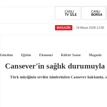
CANLI
CANLI
TV İZLE
BORSA
MAGAZIN
18 Mayıs 2026 12:00
Gündem
Eğitim
Ekonomi
Kültür Sanat
Magazin
Cansever'in sağlık durumuyla i
Türk müziğinin sevilen isimlerinden Cansever hakkında, sa