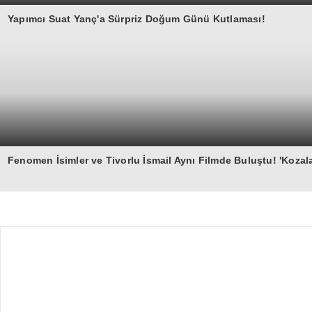
Yapımcı Suat Yanç'a Sürpriz Doğum Günü Kutlaması!
Fenomen İsimler ve Tivorlu İsmail Aynı Filmde Buluştu! 'Kozal