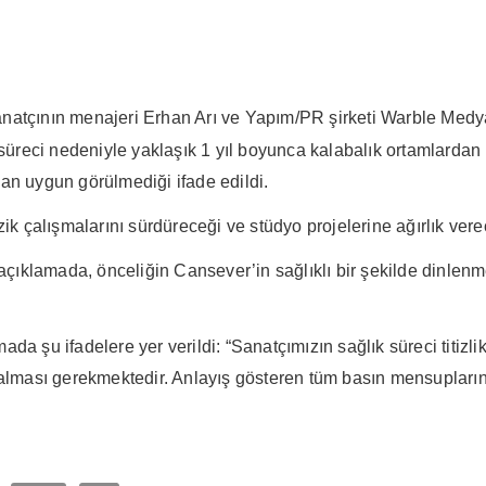
anatçının menajeri Erhan Arı ve Yapım/PR şirketi Warble Medy
eci nedeniyle yaklaşık 1 yıl boyunca kalabalık ortamlardan uz
an uygun görülmediği ifade edildi.
çalışmalarını sürdüreceği ve stüdyo projelerine ağırlık verece
tilen açıklamada, önceliğin Cansever’in sağlıklı bir şekilde di
a şu ifadelere yer verildi: “Sanatçımızın sağlık süreci titizli
 kalması gerekmektedir. Anlayış gösteren tüm basın mensuplar