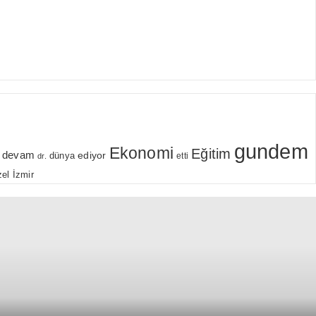
gundem
Ekonomi
Eğitim
devam
ediyor
dünya
etti
dr.
el
İzmir