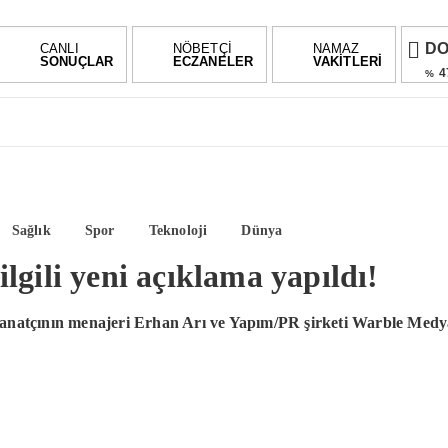
D
CANLI
NÖBETÇİ
NAMAZ
SONUÇLAR
ECZANELER
VAKİTLERİ
4
%
E
5
%
AL
%1,
BI
Sağlık
Spor
Teknoloji
Dünya
0.0
lgili yeni açıklama yapıldı!
natçının menajeri Erhan Arı ve Yapım/PR şirketi Warble Medya