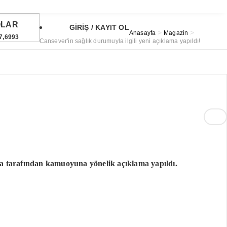
OLAR
GİRİŞ / KAYIT OL
>
>
Anasayfa
Magazin
7,6993
Cansever'in sağlık durumuyla ilgili yeni açıklama yapıldı!
URO
5,0667
TIN
6,622,05
99
°
ST
1.691,89
7%
 tarafından kamuoyuna yönelik açıklama yapıldı.