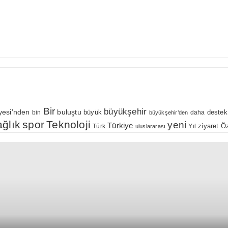
Bir
büyükşehir
yesi’nden
buluştu
büyük
bin
daha
destek
büyükşehir’den
ağlık
spor
Teknoloji
yeni
Türkiye
Öz
Yıl
ziyaret
Türk
uluslararası