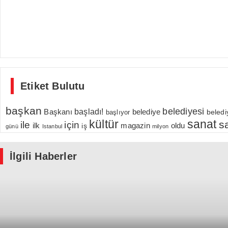
Etiket Bulutu
başkan
belediyesi
Başkanı
başladı!
belediye
beledi
başlıyor
kültür
sanat
s
için
ile
ilk
magazin
oldu
iş
günü
Istanbul
milyon
İlgili Haberler