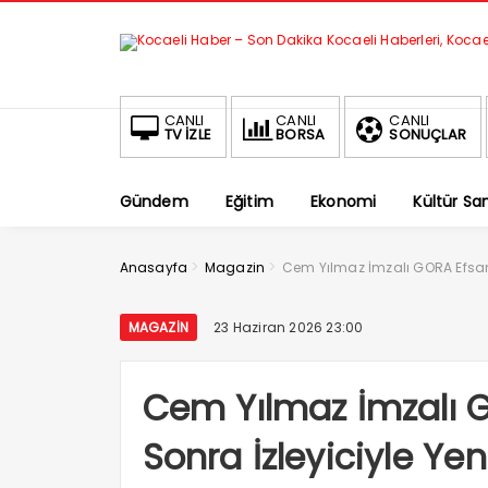
CANLI
CANLI
CANLI
TV İZLE
BORSA
SONUÇLAR
Gündem
Eğitim
Ekonomi
Kültür Sa
>
>
Anasayfa
Magazin
Cem Yılmaz İmzalı GORA Efsanes
MAGAZIN
23 Haziran 2026 23:00
Cem Yılmaz İmzalı G
Sonra İzleyiciyle Ye