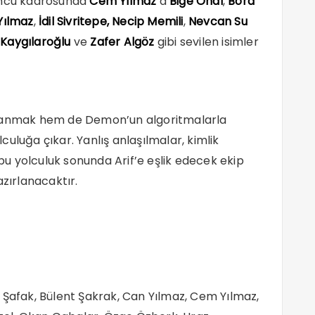
yuncu kadrosunda
Cem Yılmaz
’a
Bige Önal
,
Bora
Yılmaz
,
İdil Sivritepe, Necip Memili
,
Nevcan Su
 Kaygılaroğlu
ve
Zafer Algöz
gibi sevilen isimler
azanmak hem de Demon’un algoritmalarla
olculuğa çıkar. Yanlış anlaşılmalar, kimlik
 bu yolculuk sonunda Arif’e eşlik edecek ekip
ırlanacaktır.
 Şafak, Bülent Şakrak, Can Yılmaz, Cem Yılmaz,