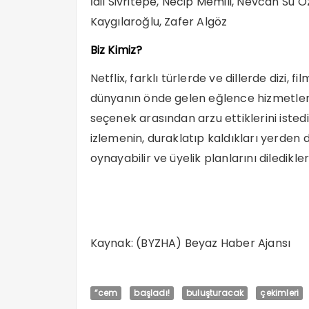
İdil Sivritepe, Necip Memili, Nevcan Su
Kaygılaroğlu, Zafer Algöz
Biz Kimiz?
Netflix, farklı türlerde ve dillerde dizi,
dünyanın önde gelen eğlence hizmetleri
seçenek arasından arzu ettiklerini istedik
izlemenin, duraklatıp kaldıkları yerden 
oynayabilir ve üyelik planlarını diledikler
Kaynak: (BYZHA) Beyaz Haber Ajansı
“cem
başladı!
buluşturacak
çekimleri