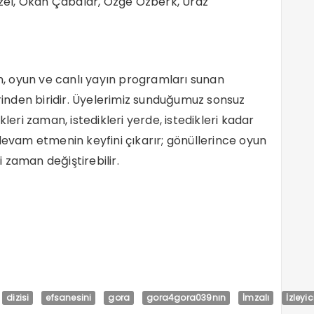
 Özel, Okan Çabalar, Özge Özberk, Uraz
 film, oyun ve canlı yayın programları sunan
nden biridir. Üyelerimiz sunduğumuz sonsuz
leri zaman, istedikleri yerde, istedikleri kadar
devam etmenin keyfini çıkarır; gönüllerince oyun
i zaman değiştirebilir.
dizisi
efsanesini
gora
gora4gora039nın
İmzalı
İzleyic