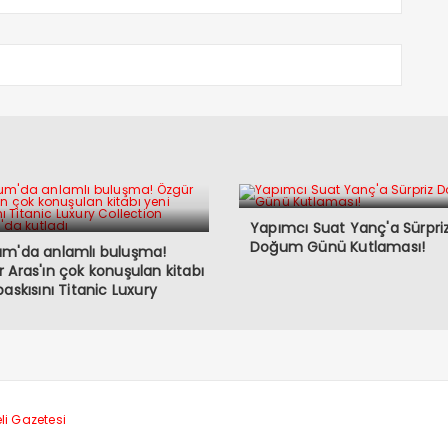
Yapımcı Suat Yanç'a Sürpri
Doğum Günü Kutlaması!
um'da anlamlı buluşma!
 Aras'ın çok konuşulan kitabı
baskısını Titanic Luxury
ction Bodrum'da kutladı