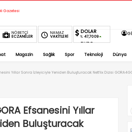
DOLAR
NÖBETÇİ
NAMAZ
Gİ
ECZANELER
VAKİTLERİ
47,7009
%
EURO
55,2356
%
nat
Magazin
Sağlık
Spor
Teknoloji
Dünya
ALTIN
6,669,89
%2,73
BIST
ini Yıllar Sonra İzleyiciyle Yeniden Buluşturacak Netflix Dizisi GORA4G
1.692,88
0.13%
ORA Efsanesini Yıllar
niden Buluşturacak