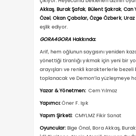
çıkıyor. Heyecanla beklenen dizinin o
Akkaş
,
Burak Şafak
,
Bülent Şakrak
,
Can 
Özel
,
Okan Çabalar, Özge Özberk
,
Uraz
eşlik ediyor.
GORA4GORA
Hakkında:
Arif, hem oğlunun saygısını yeniden k
yönettiği tiranlığı yıkmak için yeni bir y
arayışları ve renkli karakterlerle bezeli
toplanacak ve Demon’la yüzleşmeye haz
Yazar & Yönetmen:
Cem Yılmaz
Yapımcı:
Öner F. Işık
Yapım Şirketi:
CMYLMZ Fikir Sanat
Oyuncular:
Bige Önal, Bora Akkaş, Burak