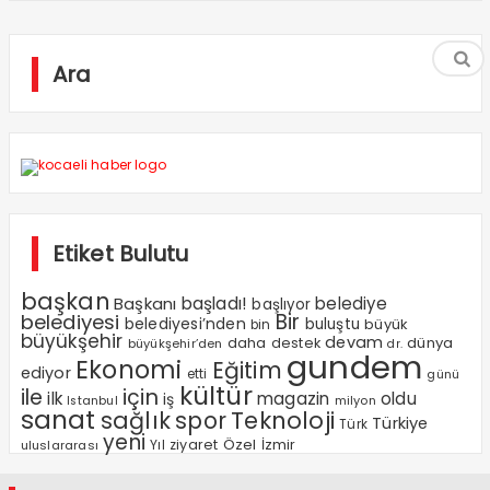
Ara
Etiket Bulutu
başkan
Başkanı
başladı!
belediye
başlıyor
Bir
belediyesi
belediyesi’nden
buluştu
büyük
bin
büyükşehir
devam
dünya
daha
destek
büyükşehir’den
dr.
gundem
Ekonomi
Eğitim
ediyor
etti
günü
kültür
ile
için
ilk
magazin
oldu
iş
milyon
Istanbul
sanat
sağlık
spor
Teknoloji
Türkiye
Türk
yeni
Özel
Yıl
ziyaret
İzmir
uluslararası