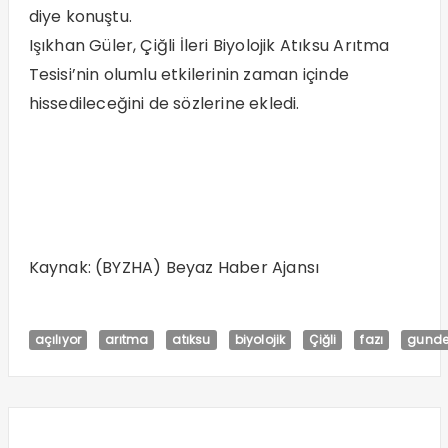
diye konuştu.
Işıkhan Güler, Çiğli İleri Biyolojik Atıksu Arıtma
Tesisi’nin olumlu etkilerinin zaman içinde
hissedileceğini de sözlerine ekledi.
Kaynak: (BYZHA) Beyaz Haber Ajansı
açılıyor
arıtma
atıksu
biyolojik
Çiğli
fazı
gund