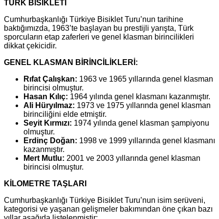
TÜRK BİSİKLETİ
Cumhurbaşkanlığı Türkiye Bisiklet Turu’nun tarihine
baktığımızda, 1963’te başlayan bu prestijli yarışta, Türk
sporcuların etap zaferleri ve genel klasman birincilikleri
dikkat çekicidir.
GENEL KLASMAN BİRİNCİLİKLERİ:
Rıfat Çalışkan:
1963 ve 1965 yıllarında genel klasman
birincisi olmuştur.
Hasan Kılıç:
1964 yılında genel klasmanı kazanmıştır.
Ali Hüryılmaz:
1973 ve 1975 yıllarında genel klasman
birinciliğini elde etmiştir.
Seyit Kırmızı:
1974 yılında genel klasman şampiyonu
olmuştur.
Erdinç Doğan:
1998 ve 1999 yıllarında genel klasmanı
kazanmıştır.
Mert Mutlu:
2001 ve 2003 yıllarında genel klasman
birincisi olmuştur.
KİLOMETRE TAŞLARI
Cumhurbaşkanlığı Türkiye Bisiklet Turu’nun isim serüveni,
kategorisi ve yaşanan gelişmeler bakımından öne çıkan bazı
yıllar aşağıda listelenmiştir: