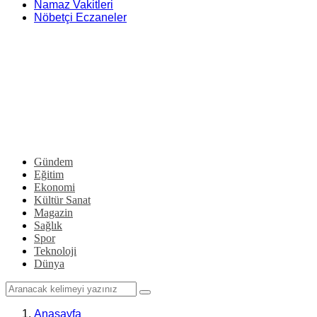
Namaz Vakitleri
Nöbetçi Eczaneler
Gündem
Eğitim
Ekonomi
Kültür Sanat
Magazin
Sağlık
Spor
Teknoloji
Dünya
Anasayfa