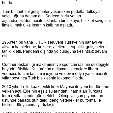
buldu.
Tüm bu tarihsel gelişmeler yaşanırken pedallar tutkuyla
yolculuğuna devam etti. Sadece zorlu yolları
aşmadı,nesilden nesile aktarılan bir tutkuyu, bisiklet sevgisini
ilmek ilmek ülke insanın kalbine aşıladı.
1963’ten bu yana… TUR serüveni Türkiye’nin sanayi ve
altyapı hamlelerine, krizlere, afetlere, jeopolitik gelişmelere
tanıklık etti. Pandemi dışında yolculuğuna kesintisiz devam
etti,
Cumhurbaşkanlığı makamının ve spor camiasının desteğiyle
büyüdü. Bisiklet Kültürünün gelişmesi, gençlere ilham
vermesi, turizm tanıtım misyonu ve dev medya yansıması ile
yıllar boyunca Türk bisikletinin lokomotifi oldu.
2010 yılında Turkuaz renkli lider Mayosu ile yeni bir döneme
yelken açtı. Ege’nin eşsiz sularından ilham alan Turkuaz
forma; yıllar içinde gün geldi bir Olimpiyat şampiyonunun
üstünde parladı, gün geldi genç yetenekler bu forma ile
bisiklet dünyasında yıldızlaştı.