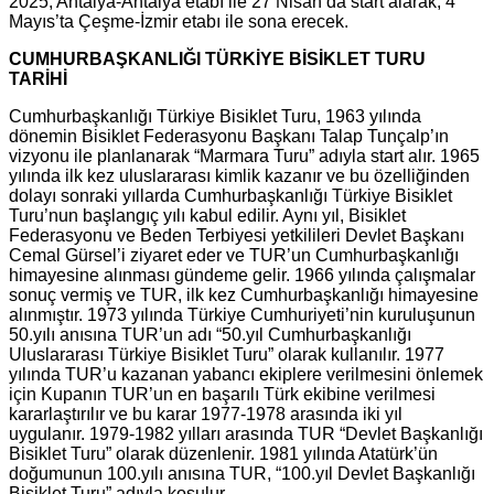
2025, Antalya-Antalya etabı ile 27 Nisan’da start alarak, 4
Mayıs’ta Çeşme-İzmir etabı ile sona erecek.
CUMHURBAŞKANLIĞI TÜRKİYE BİSİKLET TURU
TARİHİ
Cumhurbaşkanlığı Türkiye Bisiklet Turu, 1963 yılında
dönemin Bisiklet Federasyonu Başkanı Talap Tunçalp’ın
vizyonu ile planlanarak “Marmara Turu” adıyla start alır. 1965
yılında ilk kez uluslararası kimlik kazanır ve bu özelliğinden
dolayı sonraki yıllarda Cumhurbaşkanlığı Türkiye Bisiklet
Turu’nun başlangıç yılı kabul edilir. Aynı yıl, Bisiklet
Federasyonu ve Beden Terbiyesi yetkilileri Devlet Başkanı
Cemal Gürsel’i ziyaret eder ve TUR’un Cumhurbaşkanlığı
himayesine alınması gündeme gelir. 1966 yılında çalışmalar
sonuç vermiş ve TUR, ilk kez Cumhurbaşkanlığı himayesine
alınmıştır. 1973 yılında Türkiye Cumhuriyeti’nin kuruluşunun
50.yılı anısına TUR’un adı “50.yıl Cumhurbaşkanlığı
Uluslararası Türkiye Bisiklet Turu” olarak kullanılır. 1977
yılında TUR’u kazanan yabancı ekiplere verilmesini önlemek
için Kupanın TUR’un en başarılı Türk ekibine verilmesi
kararlaştırılır ve bu karar 1977-1978 arasında iki yıl
uygulanır. 1979-1982 yılları arasında TUR “Devlet Başkanlığı
Bisiklet Turu” olarak düzenlenir. 1981 yılında Atatürk’ün
doğumunun 100.yılı anısına TUR, “100.yıl Devlet Başkanlığı
Bisiklet Turu” adıyla koşulur.