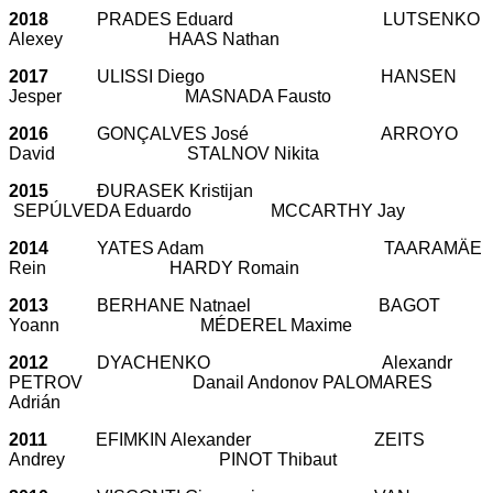
2018
PRADES Eduard LUTSENKO
Alexey HAAS Nathan
2017
ULISSI Diego HANSEN
Jesper MASNADA Fausto
2016
GONÇALVES José ARROYO
David STALNOV Nikita
2015
ĐURASEK Kristijan
SEPÚLVEDA Eduardo MCCARTHY Jay
2014
YATES Adam TAARAMÄE
Rein HARDY Romain
2013
BERHANE Natnael BAGOT
Yoann MÉDEREL Maxime
2012
DYACHENKO Alexandr
PETROV Danail Andonov PALOMARES
Adrián
2011
EFIMKIN Alexander ZEITS
Andrey PINOT Thibaut