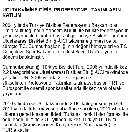
UCI TAKVİMİNE GİRİŞ, PROFESYONEL TAKIMLARIN
KATILIMI
2004 yılında Türkiye Bisiklet Federasyonu Başkanı olan
Emin Müftüoğlu’nun Yönetim Kurulu ile birlikte federasyonun
yeni vizyonu ile Cumhurbaşkanlığı Türkiye Bisiklet Turu’nun
Uluslararası Bisiklet Birliği-UCI takvimine girmesi ve bu
süreçte T.C. Cumhurbaşkanlığı’nın değerli himayeleri ve T.C.
Gençlik ve Spor Bakanlığı’nın destekleri TUR’da yeni bir
dönemi başlatmıştır.
Cumhurbaşkanlığı Türkiye Bisiklet Turu, 2006 yılında ilk kez
2.2 kategorisinde Uluslararası Bisiklet Birliği-UCI takviminde
yer alır. TUR, 2008 yılında 2.1 kategorisine
yükselirken Profesyonel Takımlar katılmaya başlar, TRT ve
Eurosport ile önemli spor kanallarında ilk kez canlı olarak
yayınlanır.
2010 yılında ise UCI takviminde 2.HC kategorisine yükselir.
2011 yılında lider mayosu daha önce sarı iken, 2011 yılından
itibaren genel klasman lideri “Turkuaz” renkli lider forması ile
ödüllendirilir. Yine 2011 yılında ilk kez Türkiye UCI Kıta
Takımları (Manisaspor ve Konya Şeker Spor-Vivelo) ile
TUR’a katılır.