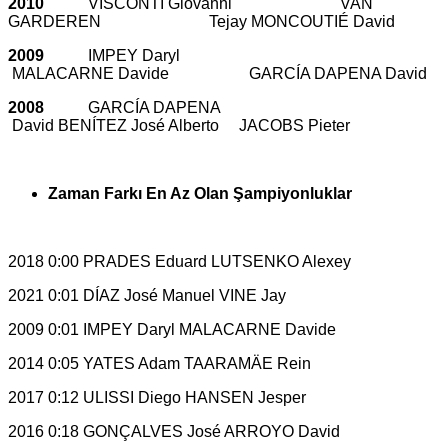
2010
VISCONTI Giovanni VAN
GARDEREN Tejay MONCOUTIÉ David
2009
IMPEY Daryl
MALACARNE Davide GARCÍA DAPENA David
2008
GARCÍA DAPENA
David BENÍTEZ José Alberto JACOBS Pieter
Zaman Farkı En Az Olan Şampiyonluklar
2018 0:00 PRADES Eduard LUTSENKO Alexey
2021 0:01 DÍAZ José Manuel VINE Jay
2009 0:01 IMPEY Daryl MALACARNE Davide
2014 0:05 YATES Adam TAARAMÄE Rein
2017 0:12 ULISSI Diego HANSEN Jesper
2016 0:18 GONÇALVES José ARROYO David