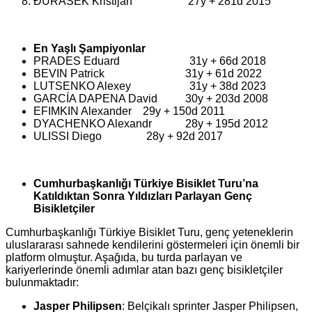
ĐURASEK Kristijan 27y + 281d 2015
En Yaşlı Şampiyonlar
PRADES Eduard 31y + 66d 2018
BEVIN Patrick 31y + 61d 2022
LUTSENKO Alexey 31y + 38d 2023
GARCÍA DAPENA David 30y + 203d 2008
EFIMKIN Alexander 29y + 150d 2011
DYACHENKO Alexandr 28y + 195d 2012
ULISSI Diego 28y + 92d 2017
Cumhurbaşkanlığı Türkiye Bisiklet Turu’na
Katıldıktan Sonra Yıldızları Parlayan Genç
Bisikletçiler
Cumhurbaşkanlığı Türkiye Bisiklet Turu, genç yeteneklerin
uluslararası sahnede kendilerini göstermeleri için önemli bir
platform olmuştur. Aşağıda, bu turda parlayan ve
kariyerlerinde önemli adımlar atan bazı genç bisikletçiler
bulunmaktadır:
Jasper Philipsen
: Belçikalı sprinter Jasper Philipsen,