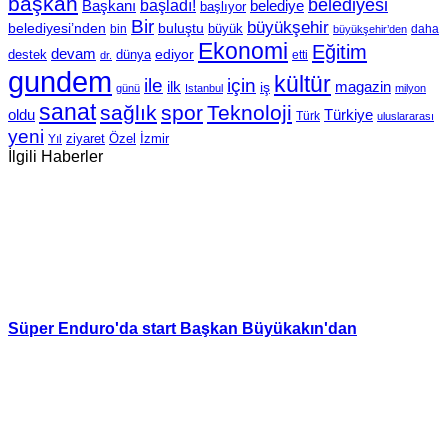
başkan
belediyesi
Başkanı
başladı!
belediye
başlıyor
Bir
büyükşehir
belediyesi’nden
buluştu
büyük
bin
daha
büyükşehir’den
Ekonomi
Eğitim
devam
ediyor
dünya
destek
etti
dr.
gundem
kültür
için
ile
ilk
magazin
iş
günü
Istanbul
milyon
sanat
sağlık
spor
Teknoloji
oldu
Türkiye
Türk
uluslararası
yeni
Özel
İzmir
Yıl
ziyaret
İlgili Haberler
Süper Enduro'da start Başkan Büyükakın'dan