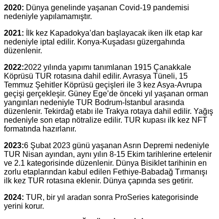
2020:
Dünya genelinde yaşanan Covid-19 pandemisi
nedeniyle yapılamamıştır.
2021:
İlk kez Kapadokya’dan başlayacak iken ilk etap kar
nedeniyle iptal edilir. Konya-Kuşadası güzergahında
düzenlenir.
2022:
2022 yılında yapımı tanımlanan 1915 Çanakkale
Köprüsü TUR rotasına dahil edilir. Avrasya Tüneli, 15
Temmuz Şehitler Köprüsü geçişleri ile 3 kez Asya-Avrupa
geçişi gerçekleşir. Güney Ege’de önceki yıl yaşanan orman
yangınları nedeniyle TUR Bodrum-İstanbul arasında
düzenlenir. Tekirdağ etabı ile Trakya rotaya dahil edilir. Yağış
nedeniyle son etap nötralize edilir. TUR kupası ilk kez NFT
formatında hazırlanır.
2023:
6 Şubat 2023 günü yaşanan Asrın Depremi nedeniyle
TUR Nisan ayından, aynı yılın 8-15 Ekim tarihlerine ertelenir
ve 2.1 kategorisinde düzenlenir. Dünya Bisiklet tarihinin en
zorlu etaplarından kabul edilen Fethiye-Babadağ Tırmanışı
ilk kez TUR rotasına eklenir. Dünya çapında ses getirir.
2024:
TUR, bir yıl aradan sonra ProSeries kategorisinde
yerini korur.