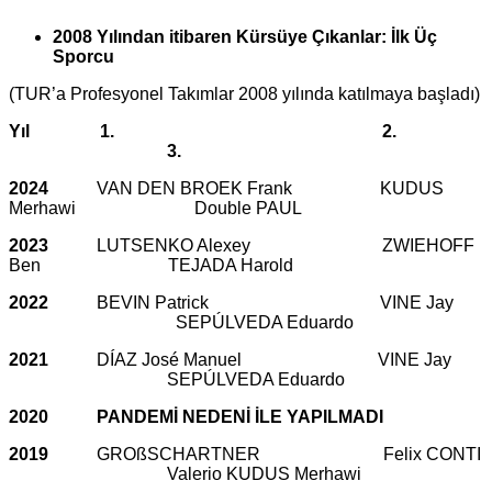
2008 Yılından itibaren Kürsüye Çıkanlar: İlk Üç
Sporcu
(TUR’a Profesyonel Takımlar 2008 yılında katılmaya başladı)
Yıl 1. 2.
3.
2024
VAN DEN BROEK Frank KUDUS
Merhawi Double PAUL
2023
LUTSENKO Alexey ZWIEHOFF
Ben TEJADA Harold
2022
BEVIN Patrick VINE Jay
SEPÚLVEDA Eduardo
2021
DÍAZ José Manuel VINE Jay
SEPÚLVEDA Eduardo
2020 PANDEMİ NEDENİ İLE YAPILMADI
2019
GROßSCHARTNER Felix CONTI
Valerio KUDUS Merhawi