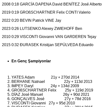
2008 0:18 GARCÍA DAPENA David BENÍTEZ José Alberto
2019 0:19 GROßSCHARTNER Felix CONTI Valerio
2022 0:20 BEVIN Patrick VINE Jay
2023 0:26 LUTSENKO Alexey ZWIEHOFF Ben
2010 0:29 VISCONTI Giovanni VAN GARDEREN Tejay
2015 0:32 ĐURASEK Kristijan SEPÚLVEDA Eduardo
En Genç Şampiyonlar
YATES Adam 21y + 270d 2014
BERHANE Natnael 22y + 113d 2013
IMPEY Daryl 24y + 134d 2009
GROßSCHARTNER Felix 25y + 119d 2019
DÍAZ José Manuel 26y + 90d 2021
GONÇALVES José 27y + 78d 2016
VISCONTI Giovanni 27y + 95d 2010