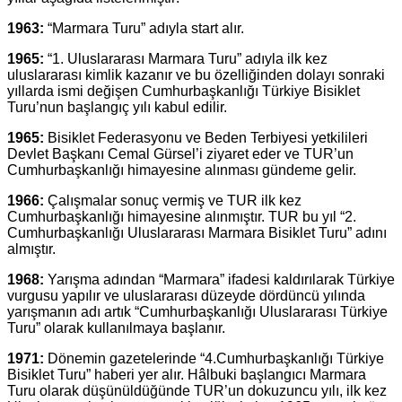
1963:
“Marmara Turu” adıyla start alır.
1965:
“1. Uluslararası Marmara Turu” adıyla ilk kez
uluslararası kimlik kazanır ve bu özelliğinden dolayı sonraki
yıllarda ismi değişen Cumhurbaşkanlığı Türkiye Bisiklet
Turu’nun başlangıç yılı kabul edilir.
1965:
Bisiklet Federasyonu ve Beden Terbiyesi yetkilileri
Devlet Başkanı Cemal Gürsel’i ziyaret eder ve TUR’un
Cumhurbaşkanlığı himayesine alınması gündeme gelir.
1966:
Çalışmalar sonuç vermiş ve TUR ilk kez
Cumhurbaşkanlığı himayesine alınmıştır. TUR bu yıl “2.
Cumhurbaşkanlığı Uluslararası Marmara Bisiklet Turu” adını
almıştır.
1968:
Yarışma adından “Marmara” ifadesi kaldırılarak Türkiye
vurgusu yapılır ve uluslararası düzeyde dördüncü yılında
yarışmanın adı artık “Cumhurbaşkanlığı Uluslararası Türkiye
Turu” olarak kullanılmaya başlanır.
1971:
Dönemin gazetelerinde “4.Cumhurbaşkanlığı Türkiye
Bisiklet Turu” haberi yer alır. Hâlbuki başlangıcı Marmara
Turu olarak düşünüldüğünde TUR’un dokuzuncu yılı, ilk kez