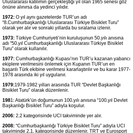
Uluslararası katılımın gerçekleştiği yıl olan 1965 senesi göz
önüne alınırsa da yedinci yılıdır.
1972:
O yıl aynı gazetelerde TUR’un adı
“8.Cumhurbaşkanlığı Uluslararası Türkiye Bisiklet Turu”
olarak yer alır ve sonraki yıllarda bu sıralama izlenir.
1973:
Türkiye Cumhuriyeti’nin kuruluşunun 50.yılı anısına
adı “50.yıl Cumhurbaşkanlığı Uluslararası Türkiye Bisiklet
Turu” olarak kullanılır.
1977:
Cumhurbaşkanlığı Kupası’nın TUR’u kazanan yabancı
ekiplere verilmesini önlemek için Kupanın TUR’un en
başarılı Türk ekibine verilmesi kararlaştırılır ve bu karar 1977-
1978 arasında iki yıl uygulanır.
1979:
1979-1982 yılları arasında TUR “Devlet Başkanlığı
Bisiklet Turu” olarak düzenlenir.
198
1: Atatürk’ün doğumunun 100.yılı anısına “100.yıl Devlet
Başkanlığı Bisiklet Turu” adıyla koşulur.
2006:
2.2 kategorisinde UCI takviminde yer alır.
2008:
“Cumhurbaşkanlığı Türkiye Bisiklet Turu” adıyla UCI
takviminde 2.1. kategorisinde düzenlenir. TRT ve Eurosport