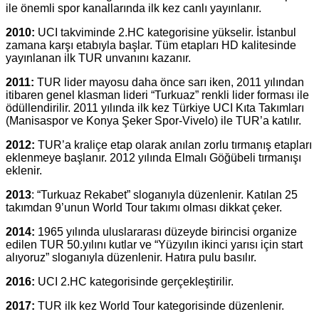
ile önemli spor kanallarında ilk kez canlı yayınlanır.
2010:
UCI takviminde 2.HC kategorisine yükselir. İstanbul
zamana karşı etabıyla başlar. Tüm etapları HD kalitesinde
yayınlanan ilk TUR unvanını kazanır.
2011:
TUR lider mayosu daha önce sarı iken, 2011 yılından
itibaren genel klasman lideri “Turkuaz” renkli lider forması ile
ödüllendirilir. 2011 yılında ilk kez Türkiye UCI Kıta Takımları
(Manisaspor ve Konya Şeker Spor-Vivelo) ile TUR’a katılır.
2012:
TUR’a kraliçe etap olarak anılan zorlu tırmanış etapları
eklenmeye başlanır. 2012 yılında Elmalı Göğübeli tırmanışı
eklenir.
2013
: “Turkuaz Rekabet” sloganıyla düzenlenir. Katılan 25
takımdan 9’unun World Tour takımı olması dikkat çeker.
2014:
1965 yılında uluslararası düzeyde birincisi organize
edilen TUR 50.yılını kutlar ve “Yüzyılın ikinci yarısı için start
alıyoruz” sloganıyla düzenlenir. Hatıra pulu basılır.
2016:
UCI 2.HC kategorisinde gerçekleştirilir.
2017:
TUR ilk kez World Tour kategorisinde düzenlenir.