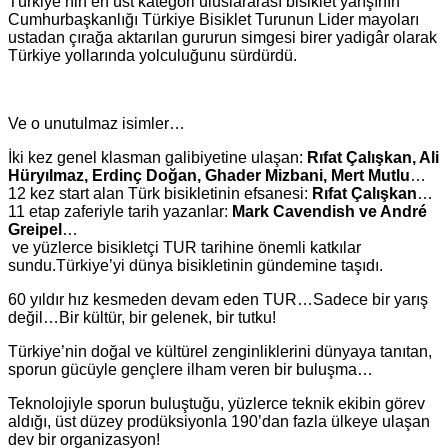
Türkiye’nin en üst kategori uluslararası bisiklet yarışının
Cumhurbaşkanlığı Türkiye Bisiklet Turunun Lider mayoları
ustadan çırağa aktarılan gururun simgesi birer yadigâr olarak
Türkiye yollarında yolculuğunu sürdürdü.
Ve o unutulmaz isimler…
İki kez genel klasman galibiyetine ulaşan:
Rıfat Çalışkan, Ali
Hüryılmaz, Erdinç Doğan, Ghader Mizbani, Mert Mutlu
…
12 kez start alan Türk bisikletinin efsanesi:
Rıfat Çalışkan
…
11 etap zaferiyle tarih yazanlar:
Mark Cavendish ve André
Greipel
…
ve yüzlerce bisikletçi TUR tarihine önemli katkılar
sundu.Türkiye’yi dünya bisikletinin gündemine taşıdı.
60 yıldır hız kesmeden devam eden TUR…Sadece bir yarış
değil…Bir kültür, bir gelenek, bir tutku!
Türkiye’nin doğal ve kültürel zenginliklerini dünyaya tanıtan,
sporun gücüyle gençlere ilham veren bir buluşma…
Teknolojiyle sporun buluştuğu, yüzlerce teknik ekibin görev
aldığı, üst düzey prodüksiyonla 190’dan fazla ülkeye ulaşan
dev bir organizasyon!