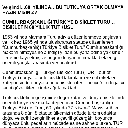
Ve şimdi…60. YILINDA…BU TUTKUYA ORTAK OLMAYA
HAZIR MISINIZ?
CUMHURBAŞKANLIĞI TÜRKİYE BİSİKLET TURU…
BİSİKLETİN 60 YILLIK TUTKUSU
1963 yılında Marmara Turu adıyla düzenlenmeye başlayan
ve ilk kez 1965 yılında uluslararası statüde düzenlenen
“Cumhurbaşkanlığı Türkiye Bisiklet Turu” Cumhurbaşkanlığı
makamı himayesine alındığı yıldan bu yana adına yakışır bir
ilerleme kaydetmiş ve bugün dünyanın merakla beklediği,
önemli yarışlar arasında yerini almıştır.
Cumhurbaşkanlığı Türkiye Bisiklet Turu (TUR, Tour of
Türkiye) dünyaca ünlü bisiklet takımlarını ve elit erkekler
kategorisinde dünyaca ünlü bisikletçileri Türkiye’nin doğal ve
tarihi güzellikleri içinde ağırlamaktadır.
Türk bisikletinin gelişimine değer katan ve dünya bisikletinde
önemli bir yeri ve marka değeri olan Cumhurbaşkanlığı
Türkiye Bisiklet Turu, 60. yılında 27 Nisan-7 Mayıs tarihleri
arasında 8 gün, 8 etapta; ülkemizin gözde turizm odakları,
doğal ve tarihi zenginliklerle çevrili güzergâhı boyunca
dünyaca ünlü pedalların mücadelesine sahne olurken, TUR