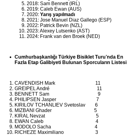
2018: Sam Bennett (IRL)
2019: Caleb Ewan (AUS)
2020:
Yarış yapılmadı
2021: Jose Manuel Diaz Gallego (ESP)
2022: Patrick Bevin (NZL)
2023: Alexey Lutsenko (AST)
2024: Frank van den Broek (NED)
Cumhurbaşkanlığı Türkiye Bisiklet Turu’nda En
Fazla Etap Galibiyeti Bulunan Sporcuların Listesi
CAVENDISH Mark 11
GREIPEL André 11
BENNETT Sam 9
PHILIPSEN Jasper 7
KIRILOV TCHANLIEV Svetoslav 6
MIZBANI Ghader 5
KIRAL Nevzat 5
EWAN Caleb 4
MODOLO Sacha 4
RICHEZE Maximiliano 3