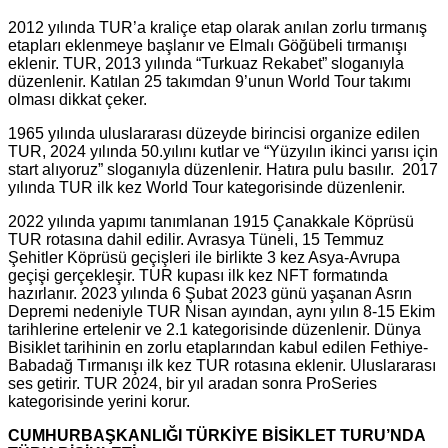
2012 yılında TUR’a kraliçe etap olarak anılan zorlu tırmanış
etapları eklenmeye başlanır ve Elmalı Göğübeli tırmanışı
eklenir. TUR, 2013 yılında “Turkuaz Rekabet” sloganıyla
düzenlenir. Katılan 25 takımdan 9’unun World Tour takımı
olması dikkat çeker.
1965 yılında uluslararası düzeyde birincisi organize edilen
TUR, 2024 yılında 50.yılını kutlar ve “Yüzyılın ikinci yarısı için
start alıyoruz” sloganıyla düzenlenir. Hatıra pulu basılır. 2017
yılında TUR ilk kez World Tour kategorisinde düzenlenir.
2022 yılında yapımı tanımlanan 1915 Çanakkale Köprüsü
TUR rotasına dahil edilir. Avrasya Tüneli, 15 Temmuz
Şehitler Köprüsü geçişleri ile birlikte 3 kez Asya-Avrupa
geçişi gerçekleşir. TUR kupası ilk kez NFT formatında
hazırlanır. 2023 yılında 6 Şubat 2023 günü yaşanan Asrın
Depremi nedeniyle TUR Nisan ayından, aynı yılın 8-15 Ekim
tarihlerine ertelenir ve 2.1 kategorisinde düzenlenir. Dünya
Bisiklet tarihinin en zorlu etaplarından kabul edilen Fethiye-
Babadağ Tırmanışı ilk kez TUR rotasına eklenir. Uluslararası
ses getirir. TUR 2024, bir yıl aradan sonra ProSeries
kategorisinde yerini korur.
CUMHURBAŞKANLIĞI TÜRKİYE BİSİKLET TURU’NDA