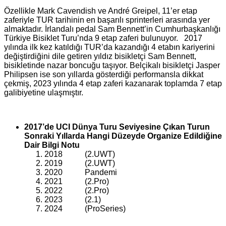
Özellikle Mark Cavendish ve André Greipel, 11’er etap
zaferiyle TUR tarihinin en başarılı sprinterleri arasında yer
almaktadır. İrlandalı pedal Sam Bennett’in Cumhurbaşkanlığı
Türkiye Bisiklet Turu’nda 9 etap zaferi bulunuyor. 2017
yılında ilk kez katıldığı TUR’da kazandığı 4 etabın kariyerini
değiştirdiğini dile getiren yıldız bisikletçi Sam Bennett,
bisikletinde nazar boncuğu taşıyor. Belçikalı bisikletçi Jasper
Philipsen ise son yıllarda gösterdiği performansla dikkat
çekmiş, 2023 yılında 4 etap zaferi kazanarak toplamda 7 etap
galibiyetine ulaşmıştır.
2017’de UCI Dünya Turu Seviyesine Çıkan Turun
Sonraki Yıllarda Hangi Düzeyde Organize Edildiğine
Dair Bilgi Notu
2018 (2.UWT)
2019 (2.UWT)
2020 Pandemi
2021 (2.Pro)
2022 (2.Pro)
2023 (2.1)
2024 (ProSeries)