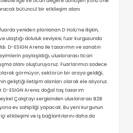
tilebilirliğe ve ticari değere dönüşen yönü öne
uracak bütüncül bir etkileşim alanı
arda yeniden planlanan D Holü’ne ilişkin,
e ulaştığı doluluk seviyesi, fuar kurgusunda
ıldı. D-ESIGN Arena ile tasarımın ve sanatın
yimlerin paylaşıldığı, uluslararası ticari
uşma alanı oluşturuyoruz. Fuarlarımızı sadece
 olarak görmüyor, sektörün bir araya geldiği,
nin geliştiği iletişim alanları olarak ele alıyoruz.
z D-ESIGN Arena; doğal taş tasarım
ykel Çalıştayı sergisinden uluslararası B2B
ona ev sahipliği yapacak. Bu yeni kurgunun
içi etkileşimi ve iş bağlantılarını daha da