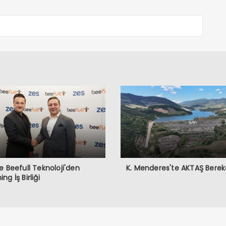
e Beefull Teknoloji'den
K. Menderes'te AKTAŞ Berek
ng İş Birliği