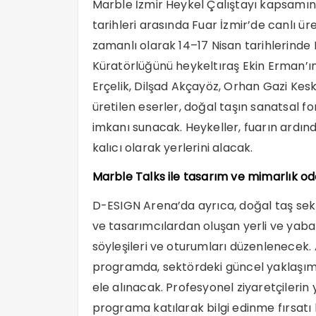
Marble İzmir Heykel Çalıştayı kapsamınd
tarihleri arasında Fuar İzmir’de canlı ür
zamanlı olarak 14–17 Nisan tarihlerinde
Küratörlüğünü heykeltıraş Ekin Erman’ı
Erçelik, Dilşad Akçayöz, Orhan Gazi Ke
üretilen eserler, doğal taşın sanatsal
imkanı sunacak. Heykeller, fuarın ardında
kalıcı olarak yerlerini alacak.
Marble Talks ile tasarım ve mimarlık od
D-ESIGN Arena’da ayrıca, doğal taş sek
ve tasarımcılardan oluşan yerli ve yaba
söyleşileri ve oturumları düzenlenecek.
programda, sektördeki güncel yaklaşıml
ele alınacak. Profesyonel ziyaretçilerin
programa katılarak bilgi edinme fırsatı