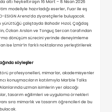
a altı heykeltıraşın 16 Mart – 8 Nisan 2026
etim modeliyle hazırladığı eserler, Fuar ile eş
 D-ESIGN Arena’da ziyaretçilerle buluşacak.
n yürüttüğü çalıştayda Bahadır Hızol, Çağdaş
skin, Özkan Arslan ve Tonguç Sercan tarafından
 forma dönüşüm sürecini yerinde deneyimleme
n ise İzmir’in farklı noktalarına yerleştirilerek
ağında söyleşiler
törü profesyonelleri, mimarlar, akademisyenler
ncı konuşmacıların katılımıyla Marble Talks
 Alanlarında uzman isimlerin yer alacağı
ar, tasarım eğilimleri ve uygulama örnekleri
 yanı sıra mimarlık ve tasarım öğrencileri de bu
 bulacak.