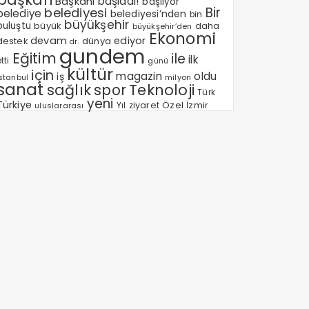
Başkanı
başladı!
başlıyor
Bir
belediyesi
belediye
belediyesi’nden
bin
büyükşehir
buluştu
büyük
daha
büyükşehir’den
Ekonomi
devam
ediyor
dünya
destek
dr.
gundem
Eğitim
ile
ilk
tti
günü
kültür
için
magazin
oldu
iş
milyon
Istanbul
sanat
sağlık
spor
Teknoloji
Türk
yeni
Türkiye
Özel
Yıl
ziyaret
İzmir
uluslararası