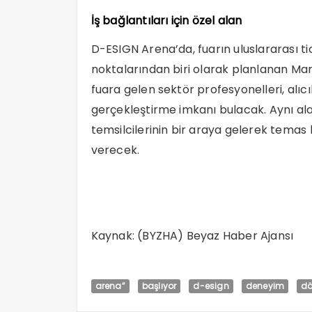
İş bağlantıları için özel alan
D-ESIGN Arena’da, fuarın uluslararası 
noktalarından biri olarak planlanan Mar
fuara gelen sektör profesyonelleri, alıcıl
gerçekleştirme imkanı bulacak. Aynı al
temsilcilerinin bir araya gelerek temas
verecek.
Kaynak: (BYZHA) Beyaz Haber Ajansı
arena”
başlıyor
d-esign
deneyim
d