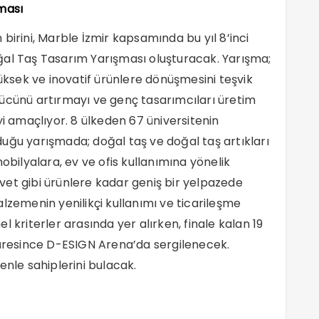
ması
birini, Marble İzmir kapsamında bu yıl 8’inci
ğal Taş Tasarım Yarışması oluşturacak. Yarışma;
sek ve inovatif ürünlere dönüşmesini teşvik
gücünü artırmayı ve genç tasarımcıları üretim
yi amaçlıyor. 8 ülkeden 67 üniversitenin
uğu yarışmada; doğal taş ve doğal taş artıkları
obilyalara, ev ve ofis kullanımına yönelik
et gibi ürünlere kadar geniş bir yelpazede
 malzemenin yenilikçi kullanımı ve ticarileşme
 kriterler arasında yer alırken, finale kalan 19
süresince D-ESIGN Arena’da sergilenecek.
enle sahiplerini bulacak.