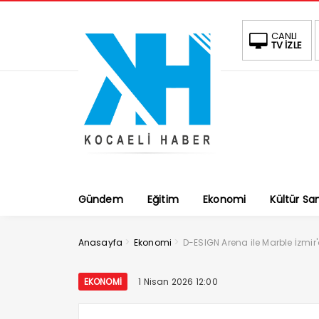
CANLI
TV İZLE
Gündem
Eğitim
Ekonomi
Kültür Sa
>
>
Anasayfa
Ekonomi
D-ESIGN Arena ile Marble İzmi
EKONOMI
1 Nisan 2026 12:00