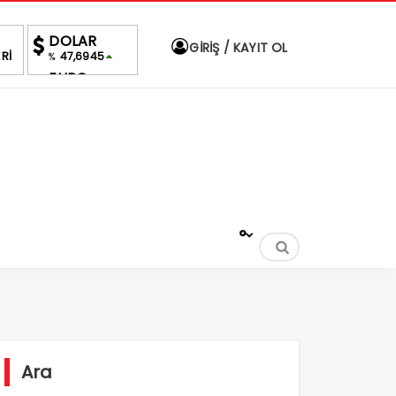
DOLAR
GİRİŞ / KAYIT OL
Rİ
47,6945
%
EURO
55,2067
%
ALTIN
6,675,33
%2,81
BIST
1.691,36
0.04%
°
Ara