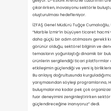
geliyor. D-ESIGN Arena ile tasarımın üre
çıkarılırken, inovasyonu sektörle buluşt
oluşturulması hedefleniyor.
İZFAŞ Genel Müdürü Tuğçe Cumalıoğlu, fu
“Marble İzmir’in büyüyen ticaret hacmi v
daha güçlü bir adım atılmasını gerekli k
görünür olduğu, sektörel bilginin ve dene
temasların yoğunlaştığı dinamik bir bul
ürünlerin sergilendiği ticari platformlar
etkileşimin güçlendiği ve yeni iş birlikleri
Bu anlayış doğrultusunda kurguladığımı
yarışmasından söyleşi programlarına, He
buluşmalarına kadar pek çok organizasy
fuar deneyimini zenginleştirirken sektör 
güçlendireceğine inanıyoruz” dedi.