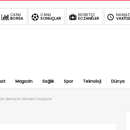
CANLI
CANLI
NÖBETÇİ
NAMAZ
BORSA
SONUÇLAR
ECZANELER
VAKİTLE
nat
Magazin
Sağlık
Spor
Teknoloji
Dünya
r'de deneyim dönemi başlıyor