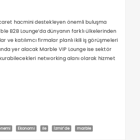
ticaret hacmini destekleyen önemli buluşma
ble B2B Lounge’da dünyanın farklı ülkelerinden
ar ve katılımcı firmalar planlı ikili iş görüşmeleri
anda yer alacak Marble VIP Lounge ise sektör
 kurabilecekleri networking alanı olarak hizmet
önemi
Ekonomi
ile
İzmir’de
marble