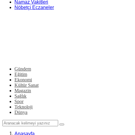
Namaz Vakitleri
Nöbetçi Eczaneler
Gündem
Eğitim
Ekonomi
Kültür Sanat
Magazin
Sağlık
Spor
Teknoloji
Dünya
Anasayfa