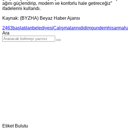
ağını güçlendirip, modern ve konforlu hale getireceğiz”
ifadelerini kullandı.
Kaynak: (BYZHA) Beyaz Haber Ajansı
2463
başlatılan
belediyesi
Çalışmalarını
didim
gundem
hisar
maha
Ara
Etiket Bulutu