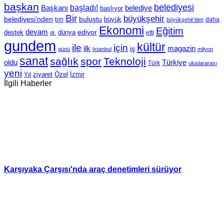
başkan
belediyesi
Başkanı
başladı!
belediye
başlıyor
Bir
büyükşehir
belediyesi’nden
buluştu
büyük
bin
daha
büyükşehir’den
Ekonomi
Eğitim
devam
ediyor
dünya
destek
etti
dr.
gundem
kültür
için
ile
ilk
magazin
iş
günü
Istanbul
milyon
sanat
sağlık
spor
Teknoloji
oldu
Türkiye
Türk
uluslararası
yeni
Özel
İzmir
Yıl
ziyaret
İlgili Haberler
Karşıyaka Çarşısı'nda araç denetimleri sürüyor