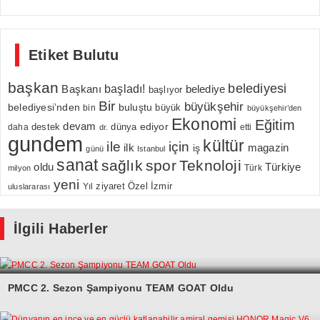
Etiket Bulutu
başkan
belediyesi
Başkanı
başladı!
belediye
başlıyor
Bir
büyükşehir
belediyesi’nden
buluştu
büyük
bin
büyükşehir’den
Ekonomi
Eğitim
devam
ediyor
dünya
daha
destek
etti
dr.
gundem
kültür
için
ile
ilk
magazin
iş
günü
Istanbul
sanat
sağlık
spor
Teknoloji
oldu
Türkiye
milyon
Türk
yeni
Özel
İzmir
Yıl
ziyaret
uluslararası
İlgili Haberler
PMCC 2. Sezon Şampiyonu TEAM GOAT Oldu