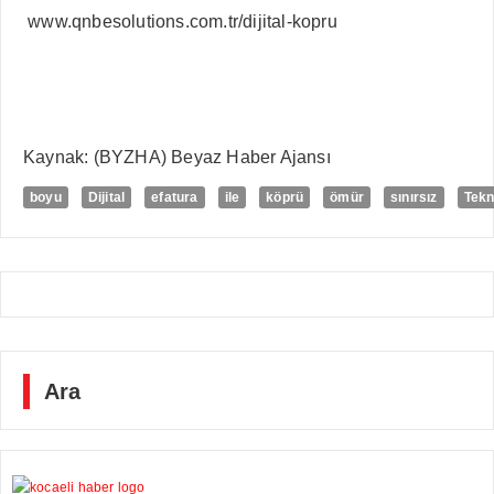
www.qnbesolutions.com.tr/
dijital-kopru
Kaynak: (BYZHA) Beyaz Haber Ajansı
boyu
Dijital
efatura
ile
köprü
ömür
sınırsız
Tekn
Ara