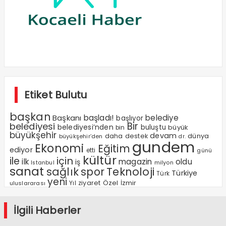
Etiket Bulutu
başkan
Başkanı
başladı!
belediye
başlıyor
Bir
belediyesi
belediyesi’nden
buluştu
büyük
bin
büyükşehir
devam
dünya
daha
destek
büyükşehir’den
dr.
gundem
Ekonomi
Eğitim
ediyor
etti
günü
kültür
ile
için
ilk
magazin
oldu
iş
milyon
Istanbul
sanat
sağlık
spor
Teknoloji
Türkiye
Türk
yeni
Özel
Yıl
ziyaret
İzmir
uluslararası
İlgili Haberler