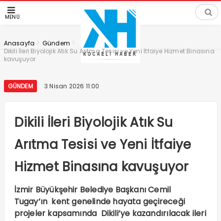
MENÜ
>
>
Anasayfa
Gündem
Dikili İleri Biyolojik Atık Su Arıtma Tesisi ve Yeni İtfaiye Hizmet Binasına
kavuşuyor
GÜNDEM
3 Nisan 2026 11:00
Dikili İleri Biyolojik Atık Su
Arıtma Tesisi ve Yeni İtfaiye
Hizmet Binasına kavuşuyor
İzmir Büyükşehir Belediye Başkanı Cemil
Tugay’ın kent genelinde hayata geçireceği
projeler kapsamında Dikili’ye kazandırılacak ileri